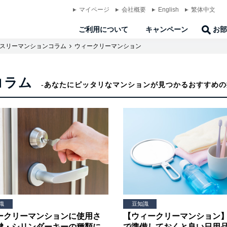
マイページ
会社概要
English
繁体中文
ご利用について
キャンペーン
お部
スリーマンションコラム
ウィークリーマンション
コラム
あなたにピッタリなマンションが見つかるおすすめの
識
豆知識
ークリーマンションに使用さ
【ウィークリーマンション
鍵・シリンダーキーの種類に
で準備しておくと良い日用