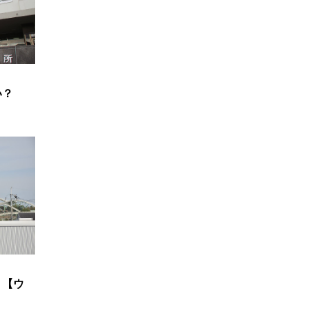
い？
】
？【ウ