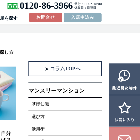
0120-86-3966
受付：9:00〜18:00
休業日：日祝日
お問合せ
入居申込み
屋を探す
探し方
コラムTOPへ
マンスリーマンション
基礎知識
選び方
活用術
】自分
品は？