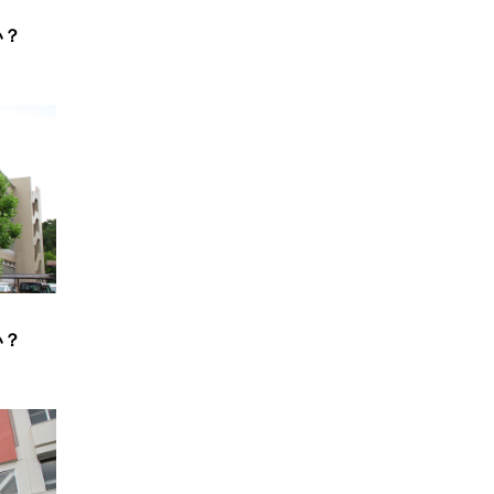
い？
】
い？
】