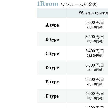
1Room
ワンルーム料金表
SS
（7日～1か月未
3,000
A type
21,000
3,200
B type
22,400
3,400
C type
23,800
3,600
D type
25,200
3,800
E type
26,600
4,000
F type
28,000
4,200