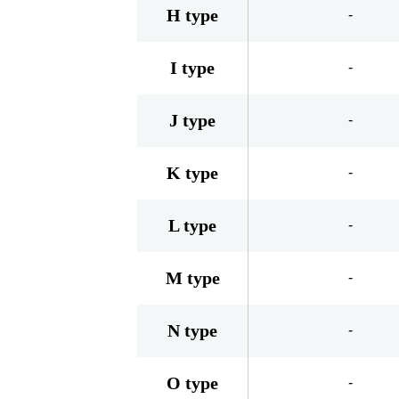
H type
-
I type
-
J type
-
K type
-
L type
-
M type
-
N type
-
O type
-