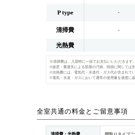
P type
-
清掃費
-
光熱費
※清掃費は、入居時に一括でお支払いいただきます
※故意・重過失による部屋の汚損、毀損に関しては
※光熱費には、電気代・水道代・ガス代が含まれて
※電気・水道・ガスにおいて通常の使用量を過度に
全室共通の料金とご留意事項
清掃費・光熱費
間取りタイプご