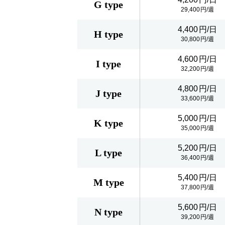
G type
29,400
4,400
H type
30,800
4,600
I type
32,200
4,800
J type
33,600
5,000
K type
35,000
5,200
L type
36,400
5,400
M type
37,800
5,600
N type
39,200