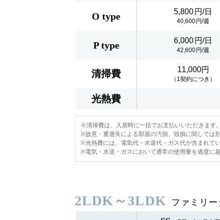
5,800
O type
40,600
6,000
P type
42,600
11,000円
清掃費
（1契約につき）
光熱費
※清掃費は、入居時に一括でお支払いいただきます
※故意・重過失による部屋の汚損、毀損に関しては
※光熱費には、電気代・水道代・ガス代が含まれて
※電気・水道・ガスにおいて通常の使用量を過度に
2LDK～3LDK
ファミリー