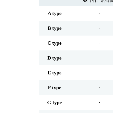
SS
（7日～1か月未
A type
-
B type
-
C type
-
D type
-
E type
-
F type
-
G type
-