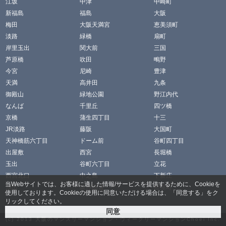
江坂
中津
中崎町
新福島
福島
大阪
梅田
大阪天満宮
恵美須町
淡路
緑橋
扇町
岸里玉出
関大前
三国
芦原橋
吹田
鴫野
今宮
尼崎
豊津
天満
高井田
九条
御殿山
緑地公園
野江内代
なんば
千里丘
四ツ橋
京橋
蒲生四丁目
十三
JR淡路
藤阪
大国町
天神橋筋六丁目
ドーム前
谷町四丁目
出屋敷
西宮
長堀橋
玉出
谷町六丁目
立花
西宮北口
中之島
下新庄
当Webサイトでは、お客様に適した情報/サービスを提供するために、Cookieを
放出
阪神国道
松屋町
使用しております。Cookieの使用に同意いただける場合は、「同意する」をク
リックしてください。
(c) 2013
大阪のマンスリーマンション・ウィークリーマンションChoei
Inc.