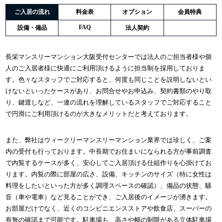
ご入居の流れ
料金表
オプション
会員特典
FAQ
設備・備品
法人契約
長栄マンスリーマンション大阪受付センターでは法人のご担当者様や個
人のご入居者様に快適にご利用頂けるように担当制を採用しておりま
す。色々なスタッフでご対応すると、何度も同じことを説明しないとい
けないといったケースがあり、お問合せやお申込み、契約書類のやり取
り、鍵渡しなど、一連の流れを理解しているスタッフでご対応すること
で円滑にご利用頂けるのが大きなメリットだと考えております。
また、弊社はウィークリーマンスリーマンション業界では珍しく、ご案
内の受付も行っております。中長期でお住まいになられる方が事前調査
で内覧するケースが多く、安心してご入居頂ける仕組作りを心掛けてお
ります。内覧の際に部屋の広さ、設備、キッチンのサイズ（特に女性は
料理をしたいといった方が多く調理スペースの確認）、備品の状態、騒
音（車や電車）など見ることができ、ご入居後のイメージが湧きます。
お部屋だけでなく、近くのコンビニエンスストアや飲食店、スーパーの
有無の確認まで可能です。駐車場も、高さや幅の制限がある立体駐車場