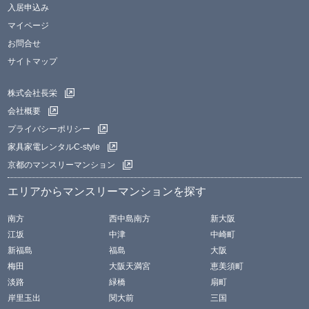
入居申込み
マイページ
お問合せ
サイトマップ
株式会社長栄
会社概要
プライバシーポリシー
家具家電レンタルC-style
京都のマンスリーマンション
エリアからマンスリーマンションを探す
南方
西中島南方
新大阪
江坂
中津
中崎町
新福島
福島
大阪
梅田
大阪天満宮
恵美須町
淡路
緑橋
扇町
岸里玉出
関大前
三国