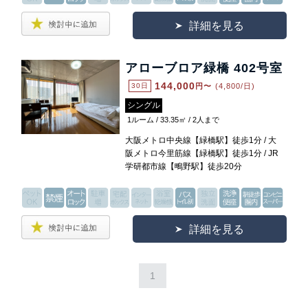
詳細を見る
アローブロア緑橋 402号室
144,000
30日
円〜
(4,800/日)
シングル
1ルーム / 33.35㎡ / 2人まで
大阪メトロ中央線【緑橋駅】徒歩1分 / 大
阪メトロ今里筋線【緑橋駅】徒歩1分 / JR
学研都市線【鴫野駅】徒歩20分
詳細を見る
1