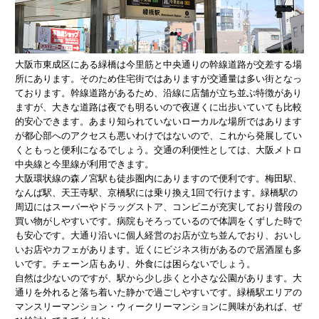
大阪市東成区にある緑橋は今里筋と中央通りの幹線道路が交差する場
所にあります。そのため住宅街ではありますが交通量は多い街となっ
ております。幹線道路があるため、沿線に店舗が立ち並ぶ特徴があり
ますが、大きな道路は夜でも明るいので夜遅くに出歩いていても比較
的安心できます。あまり知られていないローカルな場所ではあります
が都心部へのアクセスも悪いわけではないので、これから発展してい
くともっと便利になるでしょう。交通の利便性としては、大阪メトロ
中央線と今里線が利用できます。
大阪環状線の森ノ宮駅も徒歩圏内にありますので便利です。梅田駅、
なんば駅、天王寺駅、京橋駅には乗り換え1回で行けます。緑橋駅の
周辺にはスーパーやドラッグストア、コンビニが充実しており普段の
買い物がしやすいです。病院もそろっているので体調をくずした時で
も安心です。大通り沿いに個人経営のお店が立ち並んでおり、おいし
いお店やカフェがあります。近くにビジネス街があるので居酒屋も多
いです。チェーン店もあり、外食には困らないでしょう。
自然は少ないのですが、駅から少し歩くと小さな公園があります。大
通りを外れると落ち着いた静かで過ごしやすいです。緑橋駅エリアの
マンスリーマンション・ウィークリーマンションに興味があれば、ぜ