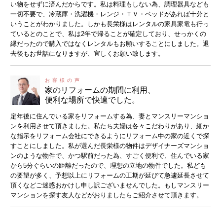
い物をせずに済んだからです。私は料理もしない為、調理器具なども
一切不要で、冷蔵庫・洗濯機・レンジ・ＴＶ・ベッドがあれば十分と
いうことがわかりました。しかも長栄様はレンタルの家具家電も行っ
ているとのことで、私は2年で帰ることが確定しており、せっかくの
縁だったので購入ではなくレンタルもお願いすることにしました。退
去後もお世話になりますが、宜しくお願い致します。
家のリフォームの期間に利用、
便利な場所で快適でした。
定年後に住んでいる家をリフォームする為、妻とマンスリーマンショ
ンを利用させて頂きました。私たち夫婦は各々こだわりがあり、細か
な指示をリフォーム会社にできるようにリフォーム中の家の近くで探
すことにしました。私が選んだ長栄様の物件はデザイナーズマンショ
ンのような物件で、かつ駅前だった為、すごく便利で、住んでいる家
から5分ぐらいの距離だったので、理想の立地の物件でした。私ども
の要望が多く、予想以上にリフォームの工期が延びて急遽延長させて
頂くなどご迷惑おかけし申し訳ございませんでした。もしマンスリー
マンションを探す友人などがおりましたらご紹介させて頂きます。