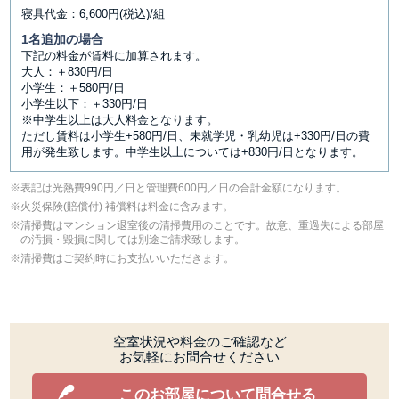
寝具代金：6,600円(税込)/組
1名追加の場合
下記の料金が賃料に加算されます。
大人：＋830円/日
小学生：＋580円/日
小学生以下：＋330円/日
※中学生以上は大人料金となります。
ただし賃料は小学生+580円/日、未就学児・乳幼児は+330円/日の費
用が発生致します。中学生以上については+830円/日となります。
表記は光熱費990円／日と管理費600円／日の合計金額になります。
⽕災保険(賠償付) 補償料は料⾦に含みます。
清掃費はマンション退室後の清掃費用のことです。故意、重過失による部屋
の汚損・毀損に関しては別途ご請求致します。
清掃費はご契約時にお支払いいただきます。
空室状況や料金のご確認など
お気軽にお問合せください
このお部屋について問合せる