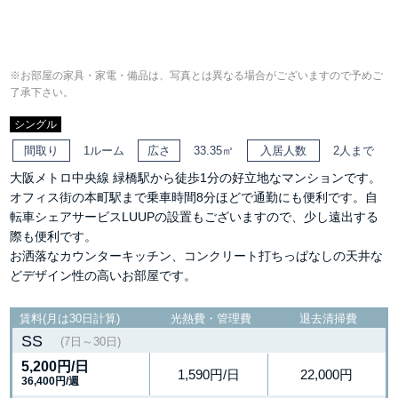
※お部屋の家具・家電・備品は、写真とは異なる場合がございますので予めご
了承下さい。
シングル
間取り
1ルーム
広さ
33.35㎡
入居人数
2人まで
大阪メトロ中央線 緑橋駅から徒歩1分の好立地なマンションです。
オフィス街の本町駅まで乗車時間8分ほどで通勤にも便利です。自
転車シェアサービスLUUPの設置もございますので、少し遠出する
際も便利です。
お洒落なカウンターキッチン、コンクリート打ちっぱなしの天井な
どデザイン性の高いお部屋です。
賃料(月は30日計算)
光熱費・管理費
退去清掃費
SS
(7日～30日)
5,200円
/日
1,590円/日
22,000円
36,400円/週