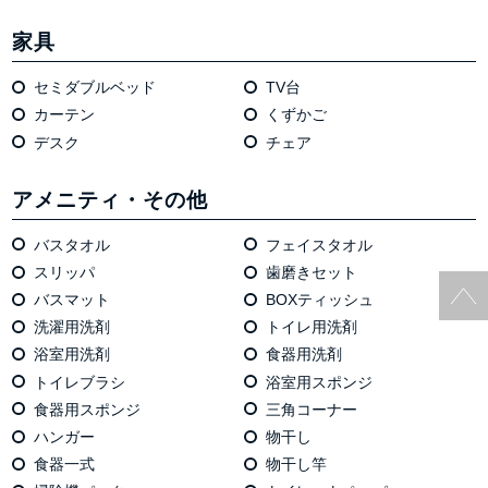
家具
セミダブルベッド
TV台
カーテン
くずかご
デスク
チェア
アメニティ・その他
バスタオル
フェイスタオル
スリッパ
歯磨きセット
バスマット
BOXティッシュ
洗濯用洗剤
トイレ用洗剤
浴室用洗剤
食器用洗剤
トイレブラシ
浴室用スポンジ
食器用スポンジ
三角コーナー
ハンガー
物干し
食器一式
物干し竿