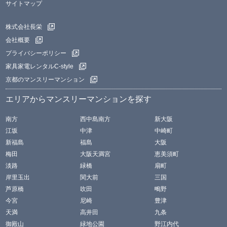
サイトマップ
株式会社長栄
会社概要
プライバシーポリシー
家具家電レンタルC-style
京都のマンスリーマンション
エリアからマンスリーマンションを探す
南方
西中島南方
新大阪
江坂
中津
中崎町
新福島
福島
大阪
梅田
大阪天満宮
恵美須町
淡路
緑橋
扇町
岸里玉出
関大前
三国
芦原橋
吹田
鴫野
今宮
尼崎
豊津
天満
高井田
九条
御殿山
緑地公園
野江内代