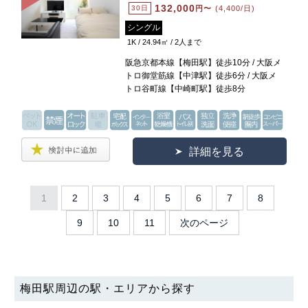
132,000
30日
円〜
(4,400/日)
シングル
1K / 24.94㎡ / 2人まで
阪急京都本線【梅田駅】徒歩10分 / 大阪メ
トロ御堂筋線【中津駅】徒歩6分 / 大阪メ
トロ谷町線【中崎町駅】徒歩8分
詳細を見る
1
2
3
4
5
6
7
8
9
10
11
次のページ
梅田駅周辺の駅・エリアから探す