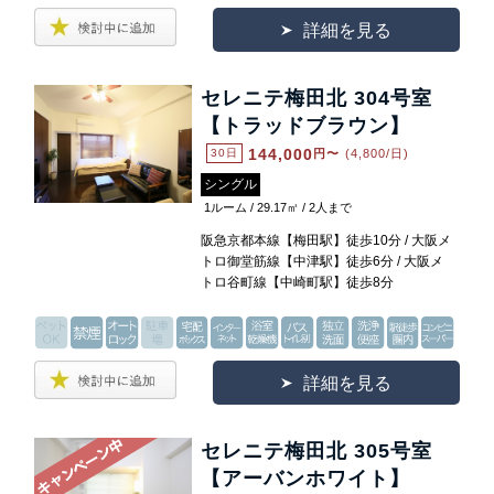
詳細を見る
セレニテ梅田北 304号室
【トラッドブラウン】
144,000
30日
円〜
(4,800/日)
シングル
1ルーム / 29.17㎡ / 2人まで
阪急京都本線【梅田駅】徒歩10分 / 大阪メ
トロ御堂筋線【中津駅】徒歩6分 / 大阪メ
トロ谷町線【中崎町駅】徒歩8分
詳細を見る
セレニテ梅田北 305号室
【アーバンホワイト】