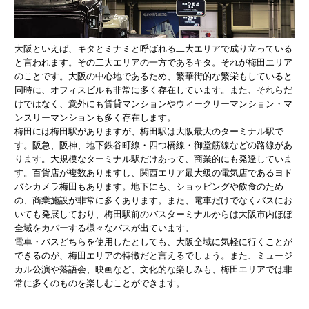
大阪といえば、キタとミナミと呼ばれる二大エリアで成り立っている
と言われます。その二大エリアの一方であるキタ。それが梅田エリア
のことです。大阪の中心地であるため、繁華街的な繁栄もしていると
同時に、オフィスビルも非常に多く存在しています。また、それらだ
けではなく、意外にも賃貸マンションやウィークリーマンション・マ
ンスリーマンションも多く存在します。
梅田には梅田駅がありますが、梅田駅は大阪最大のターミナル駅で
す。阪急、阪神、地下鉄谷町線・四つ橋線・御堂筋線などの路線があ
ります。大規模なターミナル駅だけあって、商業的にも発達していま
す。百貨店が複数ありますし、関西エリア最大級の電気店であるヨド
バシカメラ梅田もあります。地下にも、ショッピングや飲食のため
の、商業施設が非常に多くあります。また、電車だけでなくバスにお
いても発展しており、梅田駅前のバスターミナルからは大阪市内ほぼ
全域をカバーする様々なバスが出ています。
電車・バスどちらを使用したとしても、大阪全域に気軽に行くことが
できるのが、梅田エリアの特徴だと言えるでしょう。また、ミュージ
カル公演や落語会、映画など、文化的な楽しみも、梅田エリアでは非
常に多くのものを楽しむことができます。