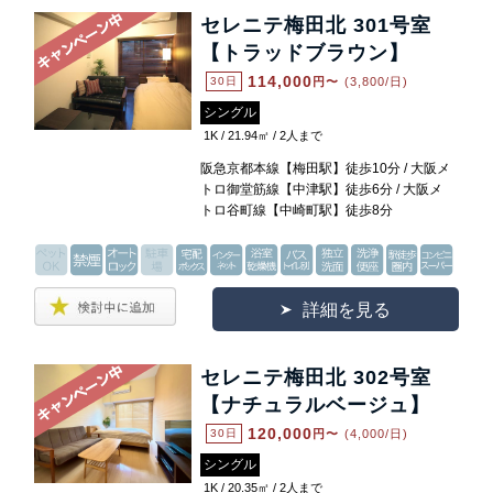
セレニテ梅田北 301号室
【トラッドブラウン】
114,000
30日
円〜
(3,800/日)
シングル
1K / 21.94㎡ / 2人まで
阪急京都本線【梅田駅】徒歩10分 / 大阪メ
トロ御堂筋線【中津駅】徒歩6分 / 大阪メ
トロ谷町線【中崎町駅】徒歩8分
詳細を見る
セレニテ梅田北 302号室
【ナチュラルベージュ】
120,000
30日
円〜
(4,000/日)
シングル
1K / 20.35㎡ / 2人まで