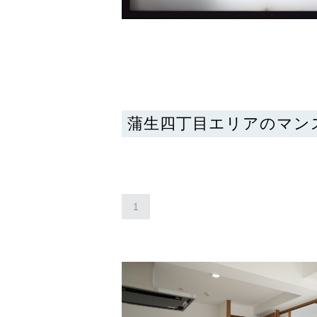
蒲生四丁目エリアのマン
1