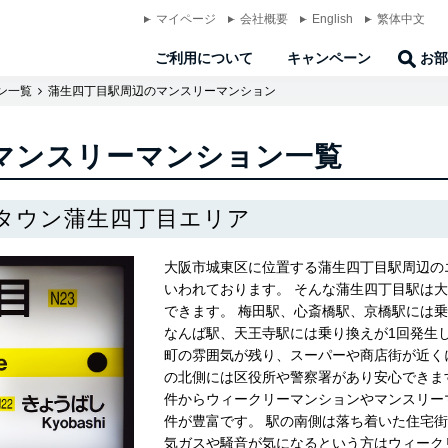
マイページ
会社概要
English
繁体中文
ご利用について
キャンペーン
お部
ン一覧
蒲生四丁目駅周辺のマンスリーマンション
マンスリーマンション一覧
タウン蒲生四丁目エリア
大阪市城東区に位置する蒲生四丁目駅周辺の
いわれております。 そんな蒲生四丁目駅は
できます。 梅田駅、心斎橋駅、京橋駅には
なんば駅、天王寺駅には乗り換えが1回発生
町の雰囲気が残り、スーパーや商店街が近く
の北側には区役所や警察署があり安心できま
件からウィークリーマンションやマンスリー
件が豊富です。 駅の南側は落ち着いた住宅街
気ガスや騒音が気になるという方はウィーク