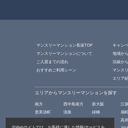
マンスリーマンション長栄TOP
キャン
マンスリーマンションについて
地域か
ご入居までの流れ
沿線か
おすすめご利用シーン
マンス
エリア
エリアからマンスリーマンションを探す
南方
西中島南方
新大阪
江
恵美須町
淡路
緑橋
扇
尼崎
豊津
天満
高
当Webサイトでは、お客様に適した情報/サービスを