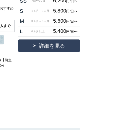
6,200
SS
円/日〜
7日〜30日
でおすすめ
5,800
S
円/日〜
1ヵ月～3ヵ月
5,600
M
円/日〜
3ヵ月～6ヵ月
4人まで
5,400
L
円/日〜
6ヵ月以上
詳細を見る
線【蒲生
2分