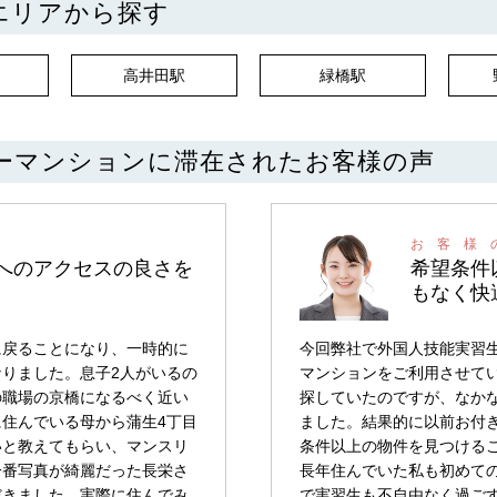
エリアから探す
高井田駅
緑橋駅
ーマンションに滞在されたお客様の声
へのアクセスの良さを
希望条件
もなく快
に戻ることになり、一時的に
今回弊社で外国人技能実習
りました。息子2人がいるの
マンションをご利用させて
の職場の京橋になるべく近い
探していたのですが、なか
住んでいる母から蒲生4丁目
ました。結果的に以前お付
いと教えてもらい、マンスリ
条件以上の物件を見つける
一番写真が綺麗だった長栄さ
長年住んでいた私も初めて
だきました。実際に住んでみ
で実習生も不自由なく過ご