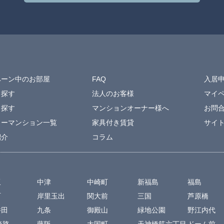
ペーン中のお部屋
FAQ
入居
ら探す
法人のお客様
マイ
ら探す
マンションオーナー様へ
お問
リーマンション一覧
家具付き賃貸
サイ
紹介
コラム
坂
中津
中崎町
新福島
福島
町
岸里玉出
関大前
三国
芦原橋
井田
九条
御殿山
緑地公園
野江内代