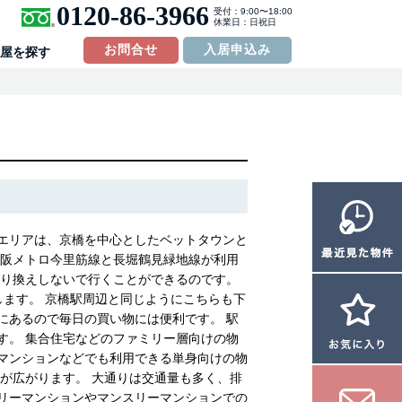
0120-86-3966
受付：9:00〜18:00
休業日：日祝日
お問合せ
入居申込み
屋を探す
エリアは、京橋を中心としたベットタウンと
大阪メトロ今里筋線と長堀鶴見緑地線が利用
乗り換えしないで行くことができるのです。
します。 京橋駅周辺と同じようにこちらも下
にあるので毎日の買い物には便利です。 駅
す。 集合住宅などのファミリー層向けの物
マンションなどでも利用できる単身向けの物
が広がります。 大通りは交通量も多く、排
リーマンションやマンスリーマンションでの