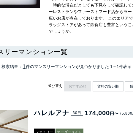
一時的な滞在だとしても下見をして確認して
ーレストランやファーストフード店からラー
広いお店が点在しております。 このエリア
ラッグストアがあって飲食店も豊富というこ
でしょうか。
スリーマンション一覧
1
検索結果：
件のマンスリーマンション
が見つかりました
1～1件表示
並び替え
おすすめ順
賃料の安い順
ハレルアナ
174,000
30日
円〜
(5,800
ファミリー
オーダーメイド