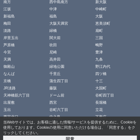
南方
西中島南方
新大阪
江坂
中津
中崎町
新福島
福島
大阪
梅田
大阪天満宮
恵美須町
淡路
緑橋
扇町
岸里玉出
関大前
三国
芦原橋
吹田
鴫野
今宮
尼崎
豊津
天満
高井田
九条
御殿山
緑地公園
野江内代
なんば
千里丘
四ツ橋
京橋
蒲生四丁目
十三
JR淡路
藤阪
大国町
天神橋筋六丁目
ドーム前
谷町四丁目
出屋敷
西宮
長堀橋
玉出
谷町六丁目
立花
西宮北口
中之島
下新庄
当Webサイトでは、お客様に適した情報/サービスを提供するために、Cookieを
放出
阪神国道
松屋町
使用しております。Cookieの使用に同意いただける場合は、「同意する」をク
リックしてください。