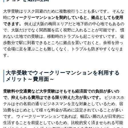
大学受験はリスク回避のために複数校行うことも多いです。 そんな
時に
ウィークリーマンションを契約していると、拠点としても使用
できます。
例えば大阪の梅田エリアだと地下鉄の中心地でもあるの
で、大阪だけでなく関西圏を広く視野に入れることが可能です。 慣
れない土地での受験は、移動時のトラブルも起こりやすいです。 徒
歩数分で駅に到着できるところに拠点を置いておくと、余裕を持っ
て会場に足を運ぶことも難しくなく、トラブルも防ぎやすくなりま
す。
大学受験でウィークリーマンションを利用する
メリット～費用面～
受験料や交通費など大学受験はそもそも経済面での負担が多いの
で、抑えられる費用はできる限り抑えた方が良いです。
ビジネスホ
テルはその名前の通りビジネスマンを主な対象としているため、宿
泊費をはじめとして様々な料金が高めに設定されていることが多い
です。 ウィークリーマンションであれば、幅広い層の人が日常的に
生活することを前提としているため、比較的安く済ませられる可能