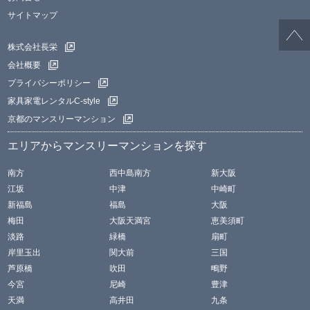
サイトマップ
株式会社長栄
会社概要
プライバシーポリシー
家具家電レンタルC-style
京都のマンスリーマンション
エリアからマンスリーマンションを探す
南方
西中島南方
新大阪
江坂
中津
中崎町
新福島
福島
大阪
梅田
大阪天満宮
恵美須町
淡路
緑橋
扇町
岸里玉出
関大前
三国
芦原橋
吹田
鴫野
今宮
尼崎
豊津
天満
高井田
九条