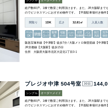
シングル
オーダーメイド
総戸数80戸。1棟で数室ご利用頂けます。また、JR大阪駅まで
のでビジネスマンにおすすめ物件です。 【平面駐車場付き物件
間取り
1DK
広さ
32.81㎡
入居人数
阪急宝塚本線【中津駅】徒歩7分 / 大阪メトロ御堂筋線【中津駅】
JR京都線【大阪駅】徒歩15分
住所 大阪府大阪市北区大淀北1丁目3-1
プレジオ中津 504号室
144,
30日
シングル
オーダーメイド
総戸数80戸。1棟で数室ご利用頂けます。また、JR大阪駅まで
のでビジネスマンにおすすめ物件です。 【平面駐車場付き物件