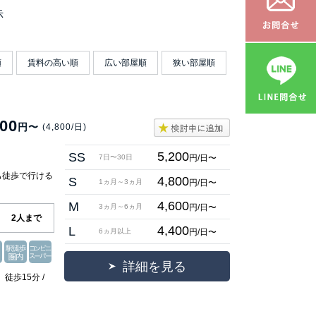
示
順
賃料の高い順
広い部屋順
狭い部屋順
000
円〜
(4,800/日)
5,200
SS
円/日〜
7日〜30日
も徒歩で行ける
4,800
S
円/日〜
1ヵ月～3ヵ月
】
4,600
M
円/日〜
3ヵ月～6ヵ月
2人まで
4,400
L
円/日〜
6ヵ月以上
詳細を見る
徒歩15分 /