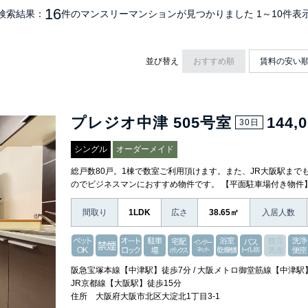
16
検索結果：
件のマンスリーマンション
が見つかりました
1～10件表
並び替え
おすすめ順
賃料の安い
プレジオ中津 505号室
144,
30日
シングル
オーダーメイド
総戸数80戸。1棟で数室ご利用頂けます。また、JR大阪駅まで
のでビジネスマンにおすすめ物件です。 【平面駐車場付き物件
間取り
1LDK
広さ
38.65㎡
入居人数
阪急宝塚本線【中津駅】徒歩7分 / 大阪メトロ御堂筋線【中津駅】
JR京都線【大阪駅】徒歩15分
住所 大阪府大阪市北区大淀北1丁目3-1