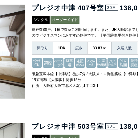
プレジオ中津 407号室
138,
30日
シングル
オーダーメイド
総戸数80戸。1棟で数室ご利用頂けます。また、JR大阪駅まで
のでビジネスマンにおすすめ物件です。 【平面駐車場付き物件
間取り
1DK
広さ
33.83㎡
入居人数
阪急宝塚本線【中津駅】徒歩7分 / 大阪メトロ御堂筋線【中津駅】
JR京都線【大阪駅】徒歩15分
住所 大阪府大阪市北区大淀北1丁目3-1
プレジオ中津 503号室
138,
30日