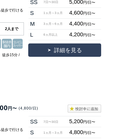
5,000
SS
円/日〜
7日〜30日
も徒歩で行ける
4,600
S
円/日〜
1ヵ月～3ヵ月
】
4,400
M
円/日〜
3ヵ月～6ヵ月
2人まで
4,200
L
円/日〜
6ヵ月以上
詳細を見る
徒歩15分 /
000
円〜
(4,800/日)
5,200
SS
円/日〜
7日〜30日
も徒歩で行ける
4,800
S
円/日〜
1ヵ月～3ヵ月
】