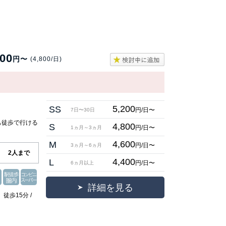
000
円〜
(4,800/日)
5,200
SS
円/日〜
7日〜30日
も徒歩で行ける
4,800
S
円/日〜
1ヵ月～3ヵ月
】
4,600
M
円/日〜
3ヵ月～6ヵ月
2人まで
4,400
L
円/日〜
6ヵ月以上
詳細を見る
徒歩15分 /