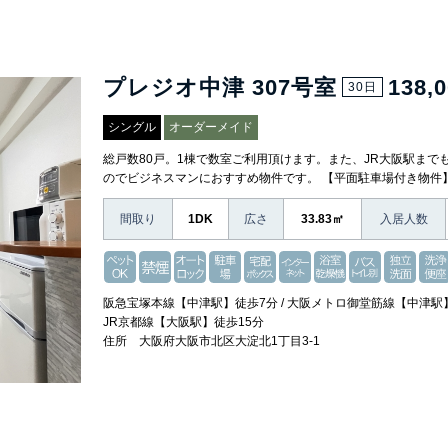
プレジオ中津 307号室
138,
30日
シングル
オーダーメイド
総戸数80戸。1棟で数室ご利用頂けます。また、JR大阪駅まで
のでビジネスマンにおすすめ物件です。 【平面駐車場付き物件
間取り
1DK
広さ
33.83㎡
入居人数
阪急宝塚本線【中津駅】徒歩7分 / 大阪メトロ御堂筋線【中津駅】
JR京都線【大阪駅】徒歩15分
住所 大阪府大阪市北区大淀北1丁目3-1