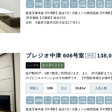
阪急宝塚本線【中津駅】徒歩7分 / 大阪メトロ御堂筋線【中津駅】
JR京都線【大阪駅】徒歩15分
住所 大阪府大阪市北区大淀北1丁目3-1
プレジオ中津 606号室
138,
30日
シングル
オーダーメイド
総戸数80戸。1棟で数室ご利用頂けます。また、JR大阪駅まで
のでビジネスマンにおすすめ物件です。 【平面駐車場付き物件
間取り
1DK
広さ
33.83㎡
入居人数
阪急宝塚本線【中津駅】徒歩7分 / 大阪メトロ御堂筋線【中津駅】