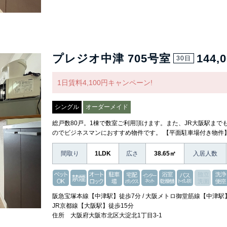
プレジオ中津 705号室
144,
30日
1日賃料4,100円キャンペーン!
シングル
オーダーメイド
総戸数80戸。1棟で数室ご利用頂けます。また、JR大阪駅まで
のでビジネスマンにおすすめ物件です。 【平面駐車場付き物件
間取り
1LDK
広さ
38.65㎡
入居人数
阪急宝塚本線【中津駅】徒歩7分 / 大阪メトロ御堂筋線【中津駅】
JR京都線【大阪駅】徒歩15分
住所 大阪府大阪市北区大淀北1丁目3-1