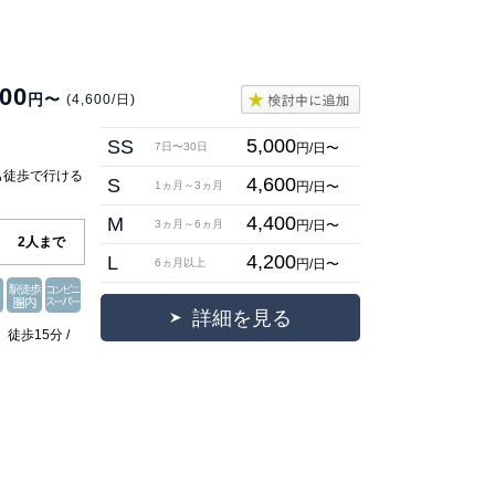
000
円〜
(4,600/日)
5,000
SS
円/日〜
7日〜30日
も徒歩で行ける
4,600
S
円/日〜
1ヵ月～3ヵ月
】
4,400
M
円/日〜
3ヵ月～6ヵ月
2人まで
4,200
L
円/日〜
6ヵ月以上
詳細を見る
徒歩15分 /