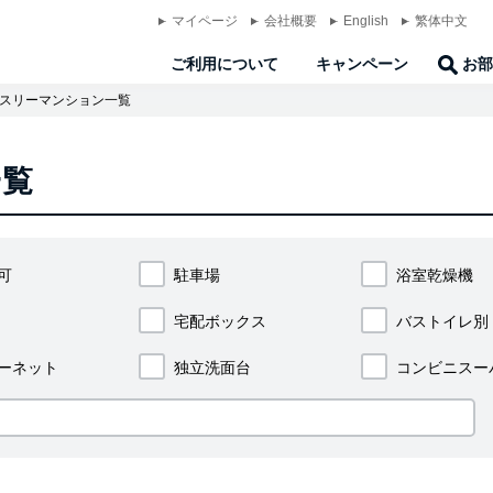
マイページ
会社概要
English
繁体中文
ご利用について
キャンペーン
お部
スリーマンション一覧
一覧
可
駐車場
浴室乾燥機
宅配ボックス
バストイレ別
ーネット
独立洗面台
コンビニスー