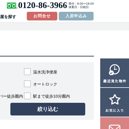
0120-86-3966
受付：9:00〜18:00
休業日：日祝日
お問合せ
入居申込み
屋を探す
温水洗浄便座
オートロック
パー
徒歩圏内
駅まで徒歩10分
圏内