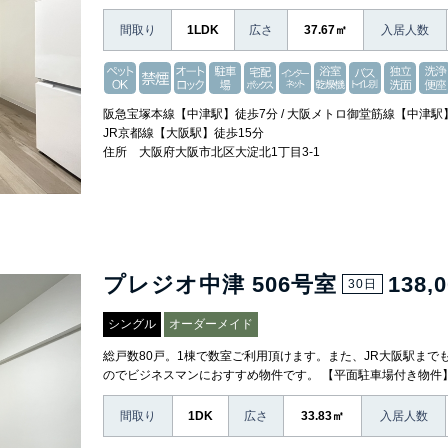
間取り
1LDK
広さ
37.67㎡
入居人数
阪急宝塚本線【中津駅】徒歩7分 / 大阪メトロ御堂筋線【中津駅】
JR京都線【大阪駅】徒歩15分
住所 大阪府大阪市北区大淀北1丁目3-1
プレジオ中津 506号室
138,
30日
シングル
オーダーメイド
総戸数80戸。1棟で数室ご利用頂けます。また、JR大阪駅まで
のでビジネスマンにおすすめ物件です。 【平面駐車場付き物件
間取り
1DK
広さ
33.83㎡
入居人数