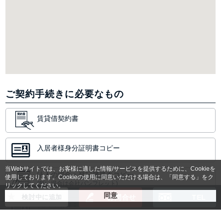
ご契約手続きに必要なもの
賃貸借契約書
入居者様身分証明書コピー
当Webサイトでは、お客様に適した情報/サービスを提供するために、Cookieを
法人の場合：登記簿謄本コピー
使用しております。Cookieの使用に同意いただける場合は、「同意する」をク
(無い場合は会社パンフレット)
リックしてください。
検討中に追加
お問合せ
TEL
個人の場合：
保証人様の身分証明書コピー