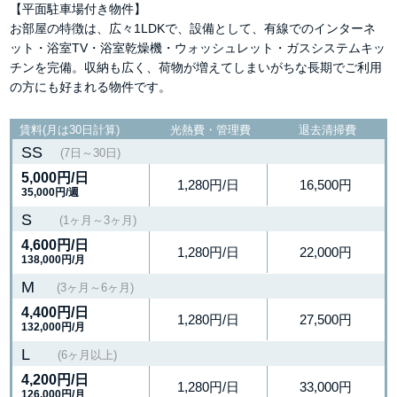
【平面駐車場付き物件】
お部屋の特徴は、広々1LDKで、設備として、有線でのインターネ
ット・浴室TV・浴室乾燥機・ウォッシュレット・ガスシステムキッ
チンを完備。収納も広く、荷物が増えてしまいがちな長期でご利用
の方にも好まれる物件です。
賃料(月は30日計算)
光熱費・管理費
退去清掃費
SS
(7日～30日)
5,000円
/日
1,280円/日
16,500円
35,000円/週
S
(1ヶ月～3ヶ月)
4,600円
/日
1,280円/日
22,000円
138,000円/月
M
(3ヶ月～6ヶ月)
4,400円
/日
1,280円/日
27,500円
132,000円/月
L
(6ヶ月以上)
4,200円
/日
1,280円/日
33,000円
126,000円/月