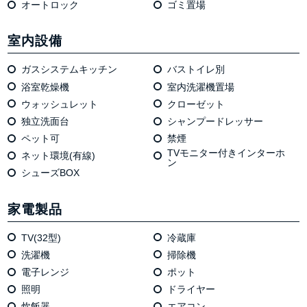
オートロック
ゴミ置場
室内設備
ガスシステムキッチン
バストイレ別
浴室乾燥機
室内洗濯機置場
ウォッシュレット
クローゼット
独⽴洗⾯台
シャンプードレッサー
ペット可
禁煙
TVモニター付きインターホ
ネット環境(有線)
ン
シューズBOX
家電製品
TV(32型)
冷蔵庫
洗濯機
掃除機
電⼦レンジ
ポット
照明
ドライヤー
炊飯器
エアコン