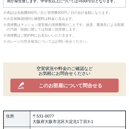
用が発生致します。中学生以上については+830円/日となります。
表記は光熱費880円／日と管理費400円／日の合計金額になります。
⽕災保険(賠償付) 補償料は料⾦に含みます。
清掃費はマンション退室後の清掃費用のことです。故意、重過失による部屋
の汚損・毀損に関しては別途ご請求致します。
清掃費はご契約時にお支払いいただきます。
ガレージの空き状況についてはお問い合せください。
空室状況や料金のご確認など
お気軽にお問合せください
このお部屋について問合せる
住所
〒531-0077
大阪府大阪市北区大淀北1丁目3-1