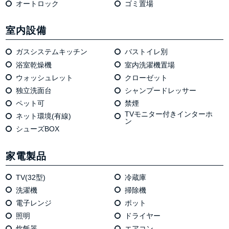
オートロック
ゴミ置場
室内設備
ガスシステムキッチン
バストイレ別
浴室乾燥機
室内洗濯機置場
ウォッシュレット
クローゼット
独⽴洗⾯台
シャンプードレッサー
ペット可
禁煙
TVモニター付きインターホ
ネット環境(有線)
ン
シューズBOX
家電製品
TV(32型)
冷蔵庫
洗濯機
掃除機
電⼦レンジ
ポット
照明
ドライヤー
炊飯器
エアコン