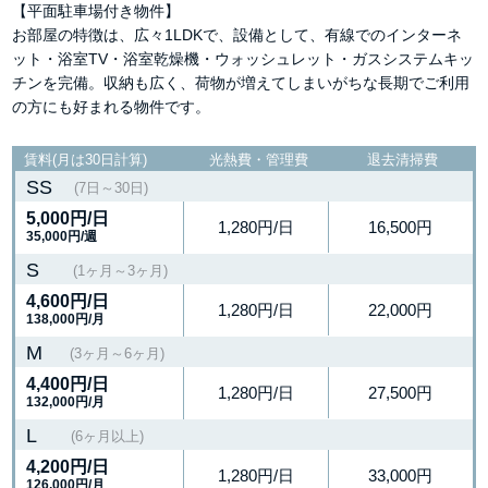
【平面駐車場付き物件】
お部屋の特徴は、広々1LDKで、設備として、有線でのインターネ
ット・浴室TV・浴室乾燥機・ウォッシュレット・ガスシステムキッ
チンを完備。収納も広く、荷物が増えてしまいがちな長期でご利用
の方にも好まれる物件です。
賃料(月は30日計算)
光熱費・管理費
退去清掃費
SS
(7日～30日)
5,000円
/日
1,280円/日
16,500円
35,000円/週
S
(1ヶ月～3ヶ月)
4,600円
/日
1,280円/日
22,000円
138,000円/月
M
(3ヶ月～6ヶ月)
4,400円
/日
1,280円/日
27,500円
132,000円/月
L
(6ヶ月以上)
4,200円
/日
1,280円/日
33,000円
126,000円/月