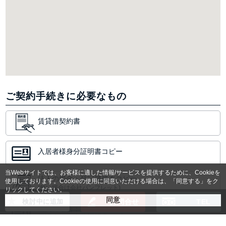
ご契約手続きに必要なもの
賃貸借契約書
入居者様身分証明書コピー
当Webサイトでは、お客様に適した情報/サービスを提供するために、Cookieを
法人の場合：登記簿謄本コピー
使用しております。Cookieの使用に同意いただける場合は、「同意する」をク
(無い場合は会社パンフレット)
リックしてください。
検討中に追加
お問合せ
TEL
個人の場合：
保証人様の身分証明書コピー