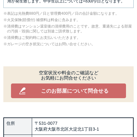
用が発生致します。中学生以上については+830円/日となります。
表記は光熱費880円／日と管理費400円／日の合計金額になります。
⽕災保険(賠償付) 補償料は料⾦に含みます。
清掃費はマンション退室後の清掃費用のことです。故意、重過失による部屋
の汚損・毀損に関しては別途ご請求致します。
清掃費はご契約時にお支払いいただきます。
ガレージの空き状況についてはお問い合せください。
空室状況や料金のご確認など
お気軽にお問合せください
このお部屋について問合せる
住所
〒531-0077
大阪府大阪市北区大淀北1丁目3-1