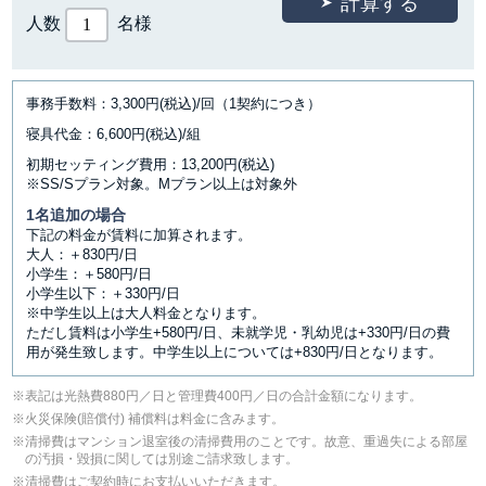
人数
名様
事務手数料：3,300円(税込)/回（1契約につき）
寝具代金：6,600円(税込)/組
初期セッティング費用：13,200円(税込)
※SS/Sプラン対象。Mプラン以上は対象外
1名追加の場合
下記の料金が賃料に加算されます。
大人：＋830円/日
小学生：＋580円/日
小学生以下：＋330円/日
※中学生以上は大人料金となります。
ただし賃料は小学生+580円/日、未就学児・乳幼児は+330円/日の費
用が発生致します。中学生以上については+830円/日となります。
表記は光熱費880円／日と管理費400円／日の合計金額になります。
⽕災保険(賠償付) 補償料は料⾦に含みます。
清掃費はマンション退室後の清掃費用のことです。故意、重過失による部屋
の汚損・毀損に関しては別途ご請求致します。
清掃費はご契約時にお支払いいただきます。