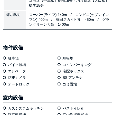
堂筋線【中津駅】徒歩15分 / JR京都線【大阪駅】
徒歩15分
周辺環境
スーパー(ライフ) 140m / コンビニ(セブンイレ
ブン) 400m / 梅田スカイビル 450m / グラ
ングリーン大阪 1400m
物件設備
駐車場
駐輪場
バイク置場
コインパーキング
エレベーター
宅配ボックス
防犯カメラ
BS アンテナ
オートロック
ゴミ置場
室内設備
ガスシステムキッチン
バストイレ別
浴室乾燥機
室内洗濯機置場