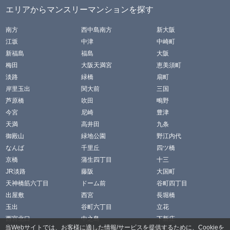
エリアからマンスリーマンションを探す
南方
西中島南方
新大阪
江坂
中津
中崎町
新福島
福島
大阪
梅田
大阪天満宮
恵美須町
淡路
緑橋
扇町
岸里玉出
関大前
三国
芦原橋
吹田
鴫野
今宮
尼崎
豊津
天満
高井田
九条
御殿山
緑地公園
野江内代
なんば
千里丘
四ツ橋
京橋
蒲生四丁目
十三
JR淡路
藤阪
大国町
天神橋筋六丁目
ドーム前
谷町四丁目
出屋敷
西宮
長堀橋
玉出
谷町六丁目
立花
西宮北口
中之島
下新庄
当Webサイトでは、お客様に適した情報/サービスを提供するために、Cookieを