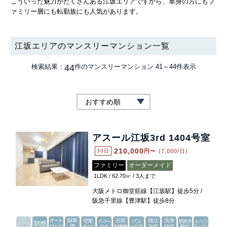
こういった魅力がたくさんある江坂エリアですから、単身の方にもフ
ァミリー層にも転勤族にも人気があります。
江坂エリアのマンスリーマンション一覧
44
検索結果：
件のマンスリーマンション
41～44件表示
アスール江坂3rd 1404号室
210,000
30日
円〜
(7,000/日)
ファミリー
オーダーメイド
1LDK / 62.70㎡ / 3人まで
大阪メトロ御堂筋線【江坂駅】徒歩5分 /
阪急千里線【豊津駅】徒歩8分