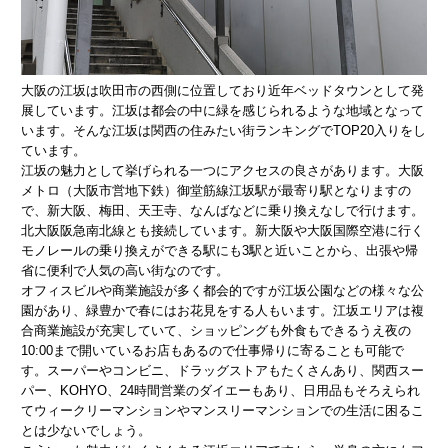
大阪の江坂は吹田市の西側に位置しており近年ベッドタウンとして発
展しています。江坂は都会の中に緑を感じられるような地域となって
います。そんな江坂は関西の住みたい街ランキングでTOP20入りをし
ています。
江坂の魅力として挙げられる一つにアクセスの良さがあります。大阪
メトロ（大阪市営地下鉄）御堂筋線江坂駅が最寄り駅となりますの
で、新大阪、梅田、天王寺、なんばなどに乗り換えなしで行けます。
北大阪阪急南北線とも接続しています。新大阪や大阪国際空港に行く
モノレールの乗り換えができる駅にも3駅と近いことから、出張や帰
省に便利で人気の高い街なのです。
オフィスビルや商業施設が多く都会的ですが江坂公園などの様々な公
園があり、緑豊かで春にはお花見をする人もいます。江坂エリアは複
合商業施設が充実していて、ショッピングも外食もできるうえ夜の
10:00まで開いているお店もあるので仕事帰りに寄ることも可能で
す。スーパーやコンビニ、ドラッグストアもたくさんあり、関西スー
パー、KOHYO、24時間営業のダイエーもあり、日用品もそろえられ
てウィークリーマンションやマンスリーマンションでの生活に困るこ
とは少ないでしょう。