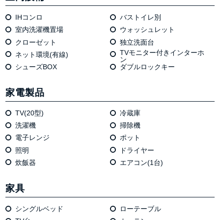
IHコンロ
バストイレ別
室内洗濯機置場
ウォッシュレット
クローゼット
独⽴洗⾯台
TVモニター付きインターホ
ネット環境(有線)
ン
シューズBOX
ダブルロックキー
家電製品
TV(20型)
冷蔵庫
洗濯機
掃除機
電⼦レンジ
ポット
照明
ドライヤー
炊飯器
エアコン(1台)
家具
シングルベッド
ローテーブル