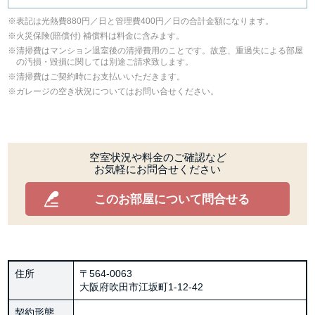
表記は光熱費880円／日と管理費400円／日の合計金額になります。
⽕災保険(賠償付) 補償料は料⾦に含みます。
清掃費はマンション退室後の清掃費用のことです。故意、重過失による部屋
の汚損・毀損に関しては別途ご請求致します。
清掃費はご契約時にお支払いいただきます。
ガレージの空き状況についてはお問い合せください。
空室状況や料金のご確認など
お気軽にお問合せください
このお部屋について問合せる
住所
〒564-0063
大阪府吹田市江坂町1‐12‐42
契約形態