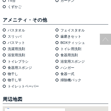
TV台
カーテン
くずかご
アメニティ・その他
バスタオル
フェイスタオル
スリッパ
歯磨きセット
バスマット
BOXティッシュ
洗濯用洗剤
トイレ用洗剤
浴室用洗剤
食器用洗剤
トイレブラシ
浴室用スポンジ
食器用スポンジ
ハンガー
物干し
食器一式
物干し竿
掃除機パック
トイレットペーパー
周辺地図