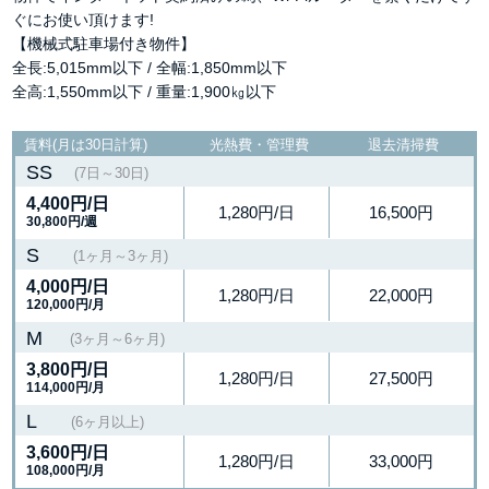
ぐにお使い頂けます!
【機械式駐車場付き物件】
全長:5,015mm以下 / 全幅:1,850mm以下
全高:1,550mm以下 / 重量:1,900㎏以下
賃料(月は30日計算)
光熱費・管理費
退去清掃費
SS
(7日～30日)
4,400円
/日
1,280円/日
16,500円
30,800円/週
S
(1ヶ月～3ヶ月)
4,000円
/日
1,280円/日
22,000円
120,000円/月
M
(3ヶ月～6ヶ月)
3,800円
/日
1,280円/日
27,500円
114,000円/月
L
(6ヶ月以上)
3,600円
/日
1,280円/日
33,000円
108,000円/月