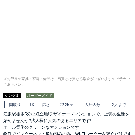
※お部屋の家具・家電・備品は、写真とは異なる場合がございますので予めご
了承下さい。
シングル
オーダーメイド
間取り
1K
広さ
22.25㎡
入居人数
2人まで
江坂駅徒歩5分の好立地!デザイナーズマンションで、上質の生活を
始めませんか?法人様に人気のあるエリアです!
オール電化のクリーンなマンションです!
物件でインターネット契約済みの為、Wi-Fiルーターを繋ぐだけです