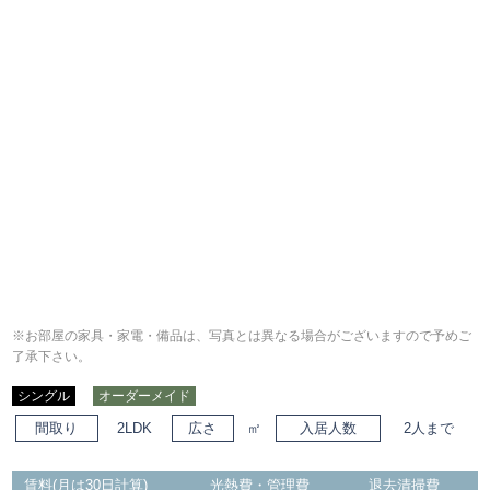
※お部屋の家具・家電・備品は、写真とは異なる場合がございますので予めご
了承下さい。
シングル
オーダーメイド
間取り
2LDK
広さ
㎡
入居人数
2人まで
賃料(月は30日計算)
光熱費・管理費
退去清掃費