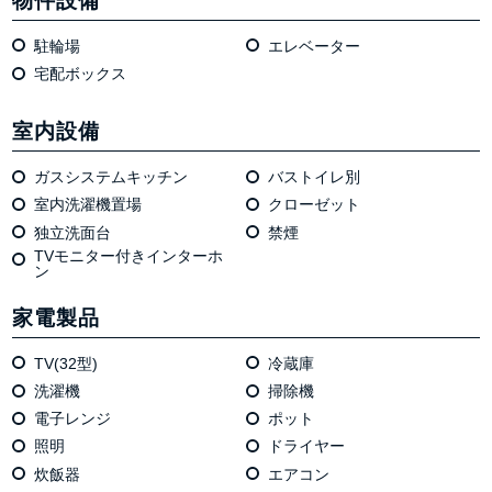
物件設備
駐輪場
エレベーター
宅配ボックス
室内設備
ガスシステムキッチン
バストイレ別
室内洗濯機置場
クローゼット
独⽴洗⾯台
禁煙
TVモニター付きインターホ
ン
家電製品
TV(32型)
冷蔵庫
洗濯機
掃除機
電⼦レンジ
ポット
照明
ドライヤー
炊飯器
エアコン