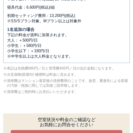
寝具代金：6,600円(税込)/組
初期セッティング費用：13,200円(税込)
※SS/Sプラン対象。Mプラン以上は対象外
1名追加の場合
下記の料金が賃料に加算されます。
大人：＋500円/日
小学生：＋580円/日
小学生以下：＋330円/日
※中学生以上は大人料金となります。
表記は光熱費880円／日と管理費400円／日の合計金額になります。
⽕災保険(賠償付) 補償料は料⾦に含みます。
清掃費はマンション退室後の清掃費用のことです。故意、重過失による部屋
の汚損・毀損に関しては別途ご請求致します。
清掃費はご契約時にお支払いいただきます。
空室状況や料金のご確認など
お気軽にお問合せください