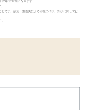
／日の合計金額になります。
す。
ことです。故意、重過失による部屋の汚損・毀損に関しては
す。