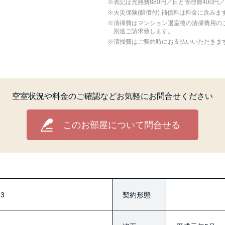
表記は光熱費880円／日と管理費400円
⽕災保険(賠償付) 補償料は料⾦に含みま
清掃費はマンション退室後の清掃費用の
別途ご請求致します。
清掃費はご契約時にお支払いいただきま
空室状況や料金のご確認など
お気軽にお問合せください
このお部屋について問合せる
3
契約形態