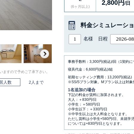
2,800円
/日
(6ヶ月以上)
料金シミュレーシ
名様
日程
Next
事務手数料：3,300円(税込)/回（1契約
寝具代金：6,600円(税込)/組
いますので予めご了承下さい。
初期セッティング費用：13,200円(税込)
居人数
2人まで
※SS/Sプラン対象。Mプラン以上は対象
1名追加の場合
下記の料金が賃料に加算されます。
大人：＋830円/日
小学生：＋580円/日
小学生以下：＋330円/日
※中学生以上は大人料金となります。
ただし賃料は小学生+580円/日、未就学
については+830円/日となります。