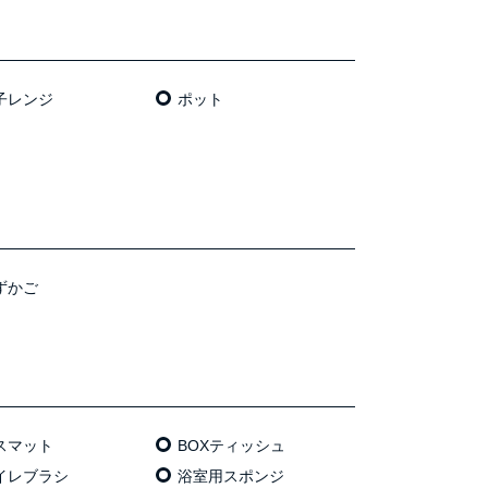
⼦レンジ
ポット
ずかご
スマット
BOXティッシュ
イレブラシ
浴室用スポンジ