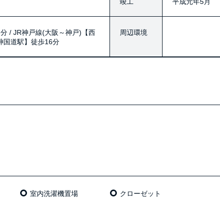
竣工
平成元年5月
 / JR神戸線(大阪～神戸)【西
周辺環境
阪神国道駅】徒歩16分
室内洗濯機置場
クローゼット