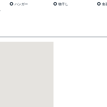
ハンガー
物干し
食
ー