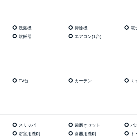
洗濯機
掃除機
電
炊飯器
エアコン(1台)
TV台
カーテン
く
スリッパ
歯磨きセット
バ
浴室用洗剤
食器用洗剤
ト