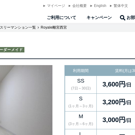
マイページ
会社概要
English
繁体中文
ご利用について
キャンペーン
お部
スリーマンション一覧
Royale離宮西宮
ーダーメイド
利用期間
賃料(月は3
SS
3,600円
/日
(7日～30日)
S
3,200円
/日
(1ヶ月～3ヶ月)
M
3,000円
/日
(3ヶ月～6ヶ月)
L