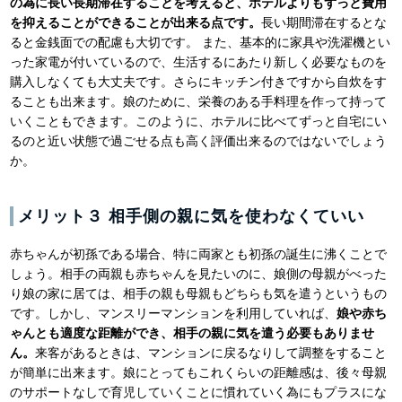
の為に長い長期滞在することを考えると、ホテルよりもずっと費用
を抑えることができることが出来る点です。
長い期間滞在するとな
ると金銭面での配慮も大切です。 また、基本的に家具や洗濯機とい
った家電が付いているので、生活するにあたり新しく必要なものを
購入しなくても大丈夫です。さらにキッチン付きですから自炊をす
ることも出来ます。娘のために、栄養のある手料理を作って持って
いくこともできます。このように、ホテルに比べてずっと自宅にい
るのと近い状態で過ごせる点も高く評価出来るのではないでしょう
か。
メリット３ 相手側の親に気を使わなくていい
赤ちゃんが初孫である場合、特に両家とも初孫の誕生に沸くことで
しょう。相手の両親も赤ちゃんを見たいのに、娘側の母親がべった
り娘の家に居ては、相手の親も母親もどちらも気を遣うというもの
です。しかし、マンスリーマンションを利用していれば、
娘や赤ち
ゃんとも適度な距離ができ、相手の親に気を遣う必要もありませ
ん。
来客があるときは、マンションに戻るなりして調整をすること
が簡単に出来ます。娘にとってもこれくらいの距離感は、後々母親
のサポートなしで育児していくことに慣れていく為にもプラスにな