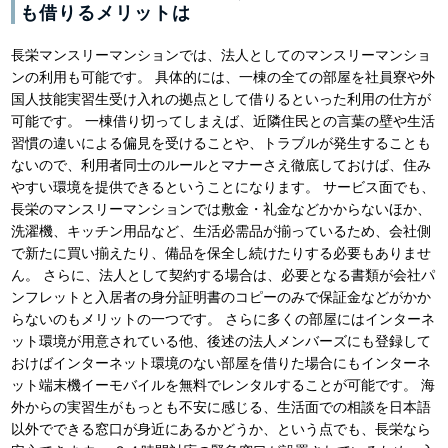
も借りるメリットは
長栄マンスリーマンションでは、法人としてのマンスリーマンショ
ンの利用も可能です。 具体的には、一棟の全ての部屋を社員寮や外
国人技能実習生受け入れの拠点として借りるといった利用の仕方が
可能です。 一棟借り切ってしまえば、近隣住民との言葉の壁や生活
習慣の違いによる偏見を受けることや、トラブルが発生することも
ないので、利用者同士のルールとマナーさえ徹底しておけば、住み
やすい環境を提供できるということになります。 サービス面でも、
長栄のマンスリーマンションでは敷金・礼金などかからないほか、
洗濯機、キッチン用品など、生活必需品が揃っているため、会社側
で新たに買い揃えたり、備品を保全し続けたりする必要もありませ
ん。 さらに、法人として契約する場合は、必要となる書類が会社パ
ンフレットと入居者の身分証明書のコピーのみで保証金などがかか
らないのもメリットの一つです。 さらに多くの部屋にはインターネ
ット環境が用意されている他、後述の法人メンバーズにも登録して
おけばインターネット環境のない部屋を借りた場合にもインターネ
ット端末機イーモバイルを無料でレンタルすることが可能です。 海
外からの実習生がもっとも不安に感じる、生活面での相談を日本語
以外でできる窓口が身近にあるかどうか、という点でも、長栄なら