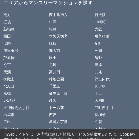
エリアからマンスリーマンションを探す
南方
西中島南方
新大阪
江坂
中津
中崎町
新福島
福島
大阪
梅田
大阪天満宮
恵美須町
淡路
緑橋
扇町
岸里玉出
関大前
三国
芦原橋
吹田
鴫野
今宮
尼崎
豊津
天満
高井田
九条
御殿山
緑地公園
野江内代
なんば
千里丘
四ツ橋
京橋
蒲生四丁目
十三
JR淡路
藤阪
大国町
天神橋筋六丁目
ドーム前
谷町四丁目
出屋敷
西宮
長堀橋
玉出
谷町六丁目
立花
西宮北口
中之島
下新庄
当Webサイトでは、お客様に適した情報/サービスを提供するために、Cookieを
放出
阪神国道
松屋町