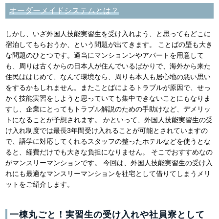
オーダーメイドシステムとは？
しかし、いざ外国人技能実習生を受け入れよう、と思ってもどこに
宿泊してもらおうか、という問題が出てきます。 ことばの壁も大き
な問題のひとつです。適当にマンションンやアパートを用意して
も、周りは古くからの日本人が住んでいるばかりで、海外から来た
住民ははじめて、なんて環境なら、周りも本人も居心地の悪い思い
をするかもしれません。またことばによるトラブルが原因で、せっ
かく技能実習をしようと思っていても集中できないことにもなりま
すし、企業にとってもトラブル解説のための手助けなど、デメリッ
トになることが予想されます。 かといって、外国人技能実習生の受
け入れ制度では最長3年間受け入れることが可能とされていますの
で、語学に対応してくれるスタッフの整ったホテルなどを使うとな
ると、経費だけでも大きな負担になりません。 そこでおすすめなの
がマンスリーマンションです。 今回は、外国人技能実習生の受け入
れにも最適なマンスリーマンションを社宅として借りてしまうメリ
ットをご紹介します。
一棟丸ごと！実習生の受け入れや社員寮として