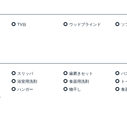
TV台
ウッドブラインド
ソ
スリッパ
歯磨きセット
バ
浴室用洗剤
食器用洗剤
ト
ハンガー
物干し
食
ー