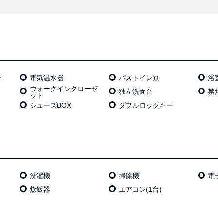
ン
電気温⽔器
バストイレ別
浴
ウォークインクローゼ
独⽴洗⾯台
禁
ット
シューズBOX
ダブルロックキー
洗濯機
掃除機
電
炊飯器
エアコン(1台)