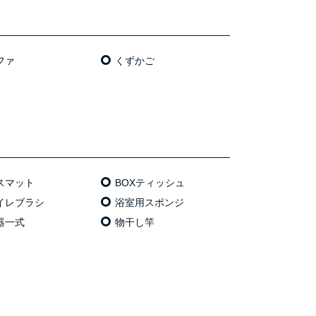
ファ
くずかご
スマット
BOXティッシュ
イレブラシ
浴室用スポンジ
器一式
物干し竿