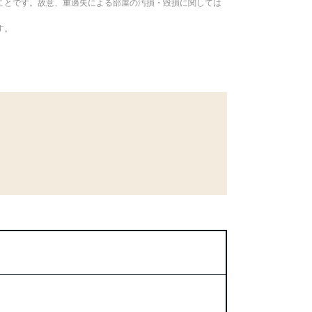
ことです。故意、重過失による部屋の汚損・毀損に関しては
す。