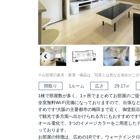
Previous
※お部屋の家具・家電・備品は、写真とは異なる場合がござ
間取り
1ルーム
広さ
29.17㎡
1棟で部屋数が多く、1ヶ所でまとめてお部屋のご提
全室無料Wi-Fi完備になっておりますので、出張な
すめです!大阪の主要都市の梅田まで近く、御堂筋
で観光で多方面へ出かけられる方にもおすすめです!
オール電化で、3つのイメージカラーをご用意した
っております。
お部屋の特徴は、広めの1Rです。ウォークインク