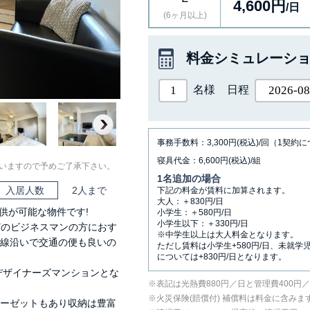
4,600円
/日
(6ヶ月以上)
料金シミュレーシ
名様
日程
Next
事務手数料：3,300円(税込)/回（1契約
寝具代金：6,600円(税込)/組
いますので予めご了承下さい。
1名追加の場合
入居人数
2人まで
下記の料金が賃料に加算されます。
大人：＋830円/日
供が可能な物件です!
小学生：＋580円/日
小学生以下：＋330円/日
どのビジネスマンの方におす
※中学生以上は大人料金となります。
沿線沿いで交通の便も良いの
ただし賃料は小学生+580円/日、未就学
については+830円/日となります。
デザイナーズマンションとな
表記は光熱費880円／日と管理費400円
⽕災保険(賠償付) 補償料は料⾦に含みま
ローゼットもあり収納は豊富