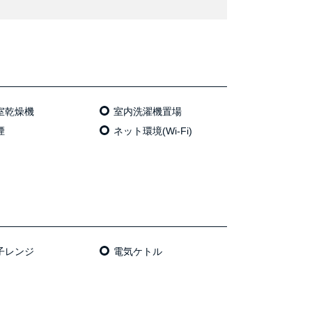
室乾燥機
室内洗濯機置場
煙
ネット環境(Wi-Fi)
⼦レンジ
電気ケトル