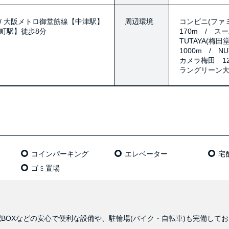
/ 大阪メトロ御堂筋線【中津駅】
周辺環境
コンビニ(ファミ
崎町駅】徒歩8分
170m / ス
TUTAYA(梅
1000m / N
カメラ梅田 12
ラングリーン大
コインパーキング
エレベーター
宅
ゴミ置場
BOXなどの安心で便利な設備や、駐輪場(バイク・自転車)も完備して