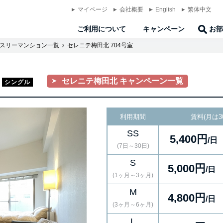
マイページ
会社概要
English
繁体中文
ご利用について
キャンペーン
お部
スリーマンション一覧
セレニテ梅田北 704号室
セレニテ梅田北 キャンペーン一覧
シングル
利用期間
賃料(月は3
SS
5,400円
/日
(7日～30日)
S
5,000円
/日
(1ヶ月～3ヶ月)
M
4,800円
/日
(3ヶ月～6ヶ月)
L