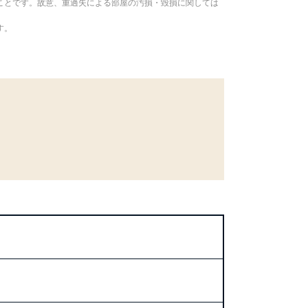
ことです。故意、重過失による部屋の汚損・毀損に関しては
す。