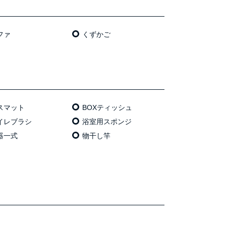
ファ
くずかご
スマット
BOXティッシュ
イレブラシ
浴室用スポンジ
器一式
物干し竿