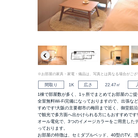
Previous
※お部屋の家具・家電・備品は、写真とは異なる場合がござ
間取り
1K
広さ
22.47㎡
1棟で部屋数が多く、1ヶ所でまとめてお部屋のご提
全室無料Wi-Fi完備になっておりますので、出張な
すめです!大阪の主要都市の梅田まで近く、御堂筋
で観光で多方面へ出かけられる方にもおすすめです!
オール電化で、3つのイメージカラーをご用意した
っております。
お部屋の特徴は、セミダブルベッド、40型のTV、