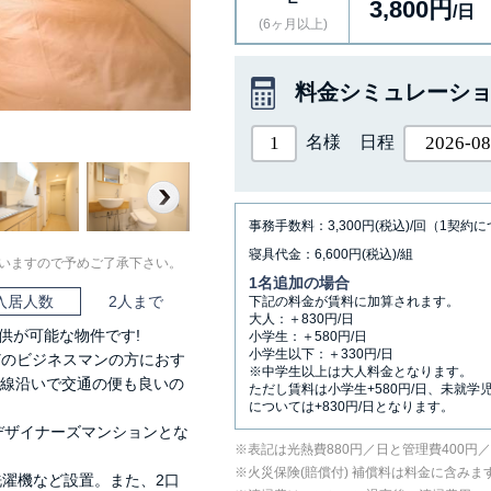
3,800円
/日
(6ヶ月以上)
料金シミュレーシ
名様
日程
Next
事務手数料：3,300円(税込)/回（1契約
寝具代金：6,600円(税込)/組
いますので予めご了承下さい。
1名追加の場合
入居人数
2人まで
下記の料金が賃料に加算されます。
大人：＋830円/日
供が可能な物件です!
小学生：＋580円/日
小学生以下：＋330円/日
どのビジネスマンの方におす
※中学生以上は大人料金となります。
沿線沿いで交通の便も良いの
ただし賃料は小学生+580円/日、未就学
については+830円/日となります。
デザイナーズマンションとな
表記は光熱費880円／日と管理費400円
⽕災保険(賠償付) 補償料は料⾦に含みま
洗濯機など設置。また、2口