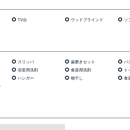
TV台
ウッドブラインド
ソ
スリッパ
歯磨きセット
バ
浴室用洗剤
食器用洗剤
ト
ハンガー
物干し
食
ー