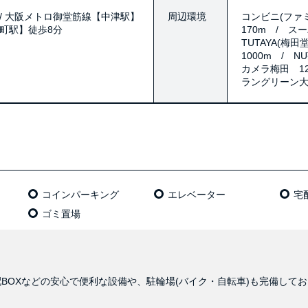
/ 大阪メトロ御堂筋線【中津駅】
周辺環境
コンビニ(ファミ
崎町駅】徒歩8分
170m / ス
TUTAYA(梅
1000m / N
カメラ梅田 12
ラングリーン大
コインパーキング
エレベーター
宅
ゴミ置場
BOXなどの安心で便利な設備や、駐輪場(バイク・自転車)も完備して