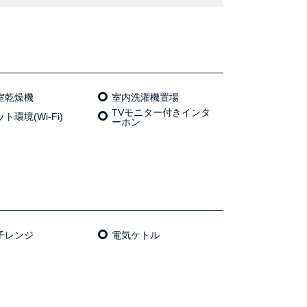
室乾燥機
室内洗濯機置場
TVモニター付きインタ
ト環境(Wi-Fi)
ーホン
⼦レンジ
電気ケトル