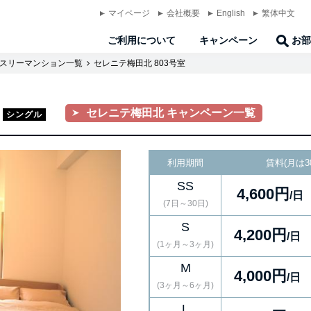
マイページ
会社概要
English
繁体中文
ご利用について
キャンペーン
お部
スリーマンション一覧
セレニテ梅田北 803号室
セレニテ梅田北 キャンペーン一覧
シングル
利用期間
賃料(月は3
SS
4,600円
/日
(7日～30日)
S
4,200円
/日
(1ヶ月～3ヶ月)
M
4,000円
/日
(3ヶ月～6ヶ月)
L