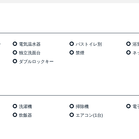
ン
電気温⽔器
バストイレ別
浴
独⽴洗⾯台
禁煙
ネッ
ダブルロックキー
洗濯機
掃除機
電
炊飯器
エアコン(1台)