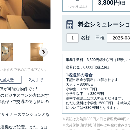
3,800円
/日
(6ヶ月以上)
料金シミュレーシ
名様
日程
Next
事務手数料：3,300円(税込)/回（1契約
寝具代金：6,600円(税込)/組
いますので予めご了承下さい。
1名追加の場合
入居人数
2人まで
下記の料金が賃料に加算されます。
大人：＋830円/日
供が可能な物件です!
小学生：＋580円/日
小学生以下：＋330円/日
どのビジネスマンの方におす
※中学生以上は大人料金となります。
沿線沿いで交通の便も良いの
ただし賃料は小学生+580円/日、未就学
については+830円/日となります。
デザイナーズマンションとな
表記は光熱費880円／日と管理費400円
⽕災保険(賠償付) 補償料は料⾦に含みま
洗濯機など設置。また、2口