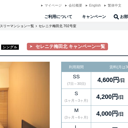
マイページ
会社概要
English
繁体中文
ご利用について
キャンペーン
お部
スリーマンション一覧
セレニテ梅田北 702号室
セレニテ梅田北 キャンペーン一覧
シングル
利用期間
賃料(月は3
SS
4,600円
/日
(7日～30日)
S
4,200円
/日
(1ヶ月～3ヶ月)
M
4,000円
/日
(3ヶ月～6ヶ月)
L