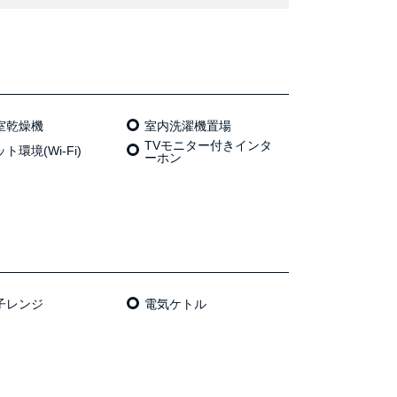
室乾燥機
室内洗濯機置場
TVモニター付きインタ
ト環境(Wi-Fi)
ーホン
⼦レンジ
電気ケトル