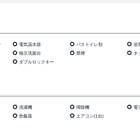
ン
電気温⽔器
バストイレ別
浴
独⽴洗⾯台
禁煙
ネッ
ダブルロックキー
洗濯機
掃除機
電
炊飯器
エアコン(1台)