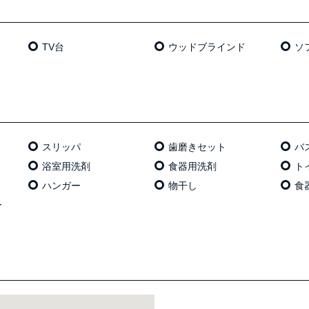
TV台
ウッドブラインド
ソ
スリッパ
歯磨きセット
バ
浴室用洗剤
食器用洗剤
ト
ハンガー
物干し
食
ー