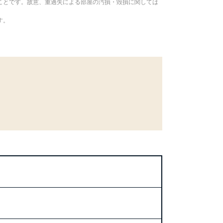
ことです。故意、重過失による部屋の汚損・毀損に関しては
す。