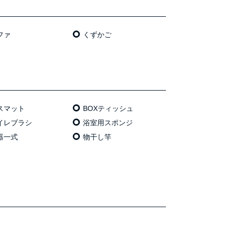
ファ
くずかご
スマット
BOXティッシュ
イレブラシ
浴室用スポンジ
器一式
物干し竿