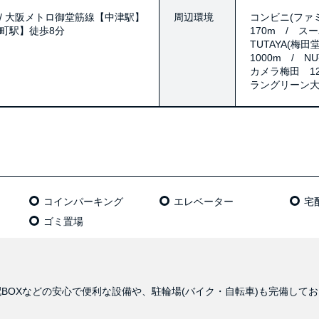
/ 大阪メトロ御堂筋線【中津駅】
周辺環境
コンビニ(ファミ
崎町駅】徒歩8分
170m / ス
TUTAYA(梅
1000m / N
カメラ梅田 12
ラングリーン大
コインパーキング
エレベーター
宅
ゴミ置場
BOXなどの安心で便利な設備や、駐輪場(バイク・自転車)も完備して