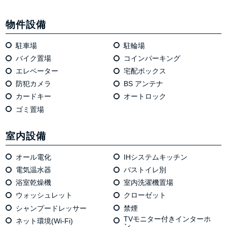
物件設備
駐車場
駐輪場
バイク置場
コインパーキング
エレベーター
宅配ボックス
防犯カメラ
BS アンテナ
カードキー
オートロック
ゴミ置場
室内設備
オール電化
IHシステムキッチン
電気温⽔器
バストイレ別
浴室乾燥機
室内洗濯機置場
ウォッシュレット
クローゼット
シャンプードレッサー
禁煙
TVモニター付きインターホ
ネット環境(Wi-Fi)
ン