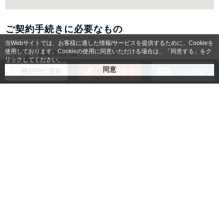
ご契約手続きに必要なもの
当Webサイトでは、お客様に適した情報/サービスを提供するために、Cookieを
使用しております。Cookieの使用に同意いただける場合は、「同意する」をク
賃貸借契約書
リックしてください。
検討中に追加
お問合せ
TEL
入居者様身分証明書コピー
法人の場合：登記簿謄本コピー
(無い場合は会社パンフレット)
個人の場合：
保証人様の身分証明書コピー
空室状況や料金のご確認など
お気軽にお問合せください