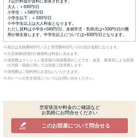
下記の料金が賃料に加算されます。
大人：＋830円/日
小学生：＋580円/日
小学生以下：＋330円/日
※中学生以上は大人料金となります。
ただし賃料は小学生+580円/日、未就学児・乳幼児は+330円/日の費
用が発生致します。中学生以上については+830円/日となります。
表記は光熱費880円／日と管理費400円／日の合計金額になります。
⽕災保険(賠償付) 補償料は料⾦に含みます。
清掃費はマンション退室後の清掃費用のことです。故意、重過失による部屋
の汚損・毀損に関しては別途ご請求致します。
清掃費はご契約時にお支払いいただきます。
ガレージの空き状況についてはお問い合せください。
空室状況や料金のご確認など
お気軽にお問合せください
このお部屋について問合せる