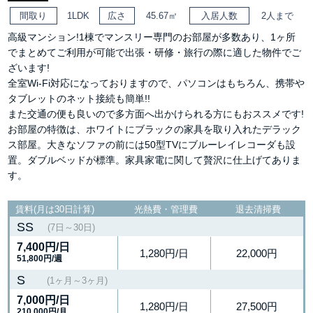
間取り
1LDK
広さ
45.67㎡
入居人数
2人まで
高級マンション!1棟でマンスリー専門のお部屋が多数あり、1ヶ所
でまとめてご利用が可能で出張・研修・旅行の際に適した物件でご
ざいます!
全室Wi-Fi対応になっておりますので、パソコンはもちろん、携帯や
タブレットのネット接続も簡単!!
また交通の便も良いので多方面へ出かけられる方にもおススメです!
お部屋の特徴は、ホワイトにブラックの家具を取り入れたデラック
ス部屋。大きなソファの前には50型TVにブルーレイレコーダも設
置。ダブルベッドが標準。家具家電に関して贅沢に仕上げてありま
す。
賃料(月は30日計算)
光熱費・管理費
退去清掃費
SS
(7日～30日)
7,400円
/日
1,280円/日
22,000円
51,800円/週
S
(1ヶ月～3ヶ月)
7,000円
/日
1,280円/日
27,500円
210,000円/月