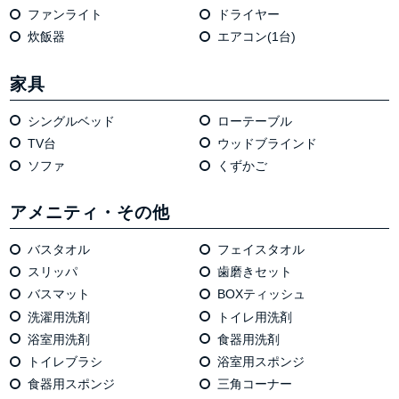
ファンライト
ドライヤー
炊飯器
エアコン(1台)
家具
シングルベッド
ローテーブル
TV台
ウッドブラインド
ソファ
くずかご
アメニティ・その他
バスタオル
フェイスタオル
スリッパ
歯磨きセット
バスマット
BOXティッシュ
洗濯用洗剤
トイレ用洗剤
浴室用洗剤
食器用洗剤
トイレブラシ
浴室用スポンジ
食器用スポンジ
三角コーナー