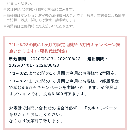
い合せください。
⽕災保険(賠償付) 補償料は料⾦に含みます。
清掃費はマンション退室後の清掃費用のことです。故意、重過失による部屋
の汚損・毀損に関しては別途ご請求致します。
清掃費はご契約時にお支払いいただきます。
7/1～8/23の間の1ヶ月間限定!総額9.6万円キャンペーン実
施いたします♪ (寝具代は別途)
申込期間
：2026/06/23～2026/08/23
適用期間
：
2026/07/01～2026/08/23
7/1～8/23までの間の1ヶ月間ご利用のお客様で2室限定。
7/1～8/23までの間の1ヶ月間ご利用のお客様、2部屋限定
で総額9.6万円キャンペーンを実施いたします。※寝具は
オプションです。別途6,600円頂きます。
お電話でお問い合わせの場合は必ず「HPのキャンペーン
を見た」とお伝えください。
なくなり次第終了致します。