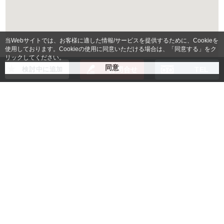
当Webサイトでは、お客様に適した情報/サービスを提供するために、Cookieを
使用しております。Cookieの使用に同意いただける場合は、「同意する」をク
リックしてください。
検討中に追加
お問合せ
TEL
ご契約手続きに必要なもの
賃貸借契約書
入居者様身分証明書コピー
法人の場合：登記簿謄本コピー
(無い場合は会社パンフレット)