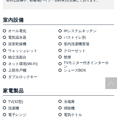
便利な設備や、駐輪場(バイク・自転車)も完備しております。
室内設備
オール電化
IHシステムキッチン
電気温⽔器
バストイレ別
浴室乾燥機
室内洗濯機置場
ウォッシュレット
クローゼット
独⽴洗⾯台
禁煙
TVモニター付きインターホ
ネット環境(Wi-Fi)
ン
上部吊戸棚
シューズBOX
ダブルロックキー
家電製品
TV(32型)
冷蔵庫
洗濯機
掃除機
電⼦レンジ
電気ケトル