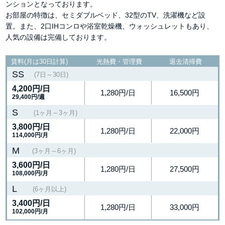
ンションとなっております。
お部屋の特徴は、セミダブルベッド、32型のTV、洗濯機など設
置。また、2口IHコンロや浴室乾燥機、ウォッシュレットもあり、
人気の設備は完備しております。
賃料(月は30日計算)
光熱費・管理費
退去清掃費
SS
(7日～30日)
4,200円
/日
1,280円/日
16,500円
29,400円/週
S
(1ヶ月～3ヶ月)
3,800円
/日
1,280円/日
22,000円
114,000円/月
M
(3ヶ月～6ヶ月)
3,600円
/日
1,280円/日
27,500円
108,000円/月
L
(6ヶ月以上)
3,400円
/日
1,280円/日
33,000円
102,000円/月