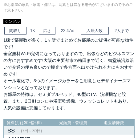
※お部屋の家具・家電・備品は、写真とは異なる場合がございますので予めご
了承下さい。
シングル
間取り
1K
広さ
22.47㎡
入居人数
2人まで
1棟で部屋数が多く、1ヶ所でまとめてお部屋のご提供が可能な物件
です!
全室無料Wi-Fi完備になっておりますので、出張などのビジネスマン
の方におすすめです!大阪の主要都市の梅田まで近く、御堂筋沿線沿
いで交通の便も良いので観光で多方面へ出かけられる方にもおすす
めです!
オール電化で、3つのイメージカラーをご用意したデザイナーズマ
ンションとなっております。
お部屋の特徴は、セミダブルベッド、40型のTV、洗濯機など設
置。また、2口IHコンロや浴室乾燥機、ウォッシュレットもあり、
人気の設備は完備しております。
賃料(月は30日計算)
光熱費・管理費
退去清掃費
SS
(7日～30日)