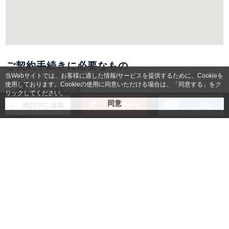
ご契約手続きに必要なもの
当Webサイトでは、お客様に適した情報/サービスを提供するために、Cookieを
使用しております。Cookieの使用に同意いただける場合は、「同意する」をク
賃貸借契約書
リックしてください。
検討中に追加
お問合せ
TEL
入居者様身分証明書コピー
法人の場合：登記簿謄本コピー
(無い場合は会社パンフレット)
個人の場合：
保証人様の身分証明書コピー