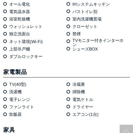
オール電化
IHシステムキッチン
電気温⽔器
バストイレ別
浴室乾燥機
室内洗濯機置場
ウォッシュレット
クローゼット
独⽴洗⾯台
禁煙
TVモニター付きインターホ
ネット環境(Wi-Fi)
ン
上部吊戸棚
シューズBOX
ダブルロックキー
家電製品
TV(40型)
冷蔵庫
洗濯機
掃除機
電⼦レンジ
電気ケトル
ファンライト
ドライヤー
炊飯器
エアコン(1台)
家具