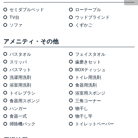
セミダブルベッド
ローテーブル
TV台
ウッドブラインド
ソファ
くずかご
アメニティ・その他
バスタオル
フェイスタオル
スリッパ
歯磨きセット
バスマット
BOXティッシュ
洗濯用洗剤
トイレ用洗剤
浴室用洗剤
食器用洗剤
トイレブラシ
浴室用スポンジ
食器用スポンジ
三角コーナー
ハンガー
物干し
食器一式
物干し竿
掃除機パック
トイレットペーパー