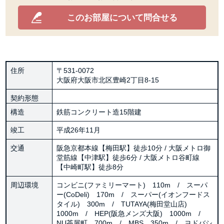
このお部屋について問合せる
住所
〒531-0072
大阪府大阪市北区豊崎2丁目8-15
契約形態
構造
鉄筋コンクリート造15階建
竣工
平成26年11月
交通
阪急京都本線【梅田駅】徒歩10分 / 大阪メトロ御
堂筋線【中津駅】徒歩6分 / 大阪メトロ谷町線
【中崎町駅】徒歩8分
周辺環境
コンビニ(ファミリーマート) 110m / スーパ
ー(CoDeli) 170m / スーパー(イオンフードス
タイル) 300m / TUTAYA(梅田堂山店)
1000m / HEP(阪急メンズ大阪) 1000m /
NU茶屋町 700m / MBS 350m / ヨドバシ