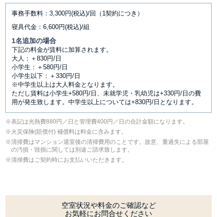
事務手数料：3,300円(税込)/回（1契約につき）
寝具代金：6,600円(税込)/組
1名追加の場合
下記の料金が賃料に加算されます。
大人：＋830円/日
小学生：＋580円/日
小学生以下：＋330円/日
※中学生以上は大人料金となります。
ただし賃料は小学生+580円/日、未就学児・乳幼児は+330円/日の費
用が発生致します。中学生以上については+830円/日となります。
表記は光熱費880円／日と管理費400円／日の合計金額になります。
⽕災保険(賠償付) 補償料は料⾦に含みます。
清掃費はマンション退室後の清掃費用のことです。故意、重過失による部屋
の汚損・毀損に関しては別途ご請求致します。
清掃費はご契約時にお支払いいただきます。
空室状況や料金のご確認など
お気軽にお問合せください