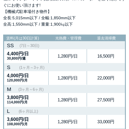
ぐにお使い頂けます!
【機械式駐車場付き物件】
全長:5,015mm以下 / 全幅:1,850mm以下
全高:1,550mm以下 / 重量:1,900㎏以下
賃料(月は30日計算)
光熱費・管理費
退去清掃費
SS
(7日～30日)
4,400円
/日
1,280円/日
16,500円
30,800円/週
S
(1ヶ月～3ヶ月)
4,000円
/日
1,280円/日
22,000円
120,000円/月
M
(3ヶ月～6ヶ月)
3,800円
/日
1,280円/日
27,500円
114,000円/月
L
(6ヶ月以上)
3,600円
/日
1,280円/日
33,000円
108,000円/月