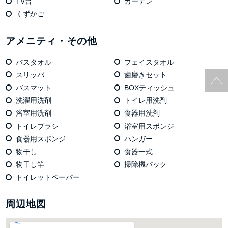
TV台
カーテン
くずかご
アメニティ・その他
バスタオル
フェイスタオル
スリッパ
歯磨きセット
バスマット
BOXティッシュ
洗濯用洗剤
トイレ用洗剤
浴室用洗剤
食器用洗剤
トイレブラシ
浴室用スポンジ
食器用スポンジ
ハンガー
物干し
食器一式
物干し竿
掃除機パック
トイレットペーパー
周辺地図