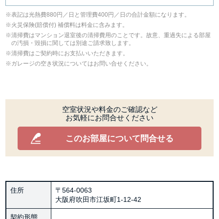
表記は光熱費880円／日と管理費400円／日の合計金額になります。
⽕災保険(賠償付) 補償料は料⾦に含みます。
清掃費はマンション退室後の清掃費用のことです。故意、重過失による部屋
の汚損・毀損に関しては別途ご請求致します。
清掃費はご契約時にお支払いいただきます。
ガレージの空き状況についてはお問い合せください。
空室状況や料金のご確認など
お気軽にお問合せください
このお部屋について問合せる
住所
〒564-0063
大阪府吹田市江坂町1‐12‐42
契約形態