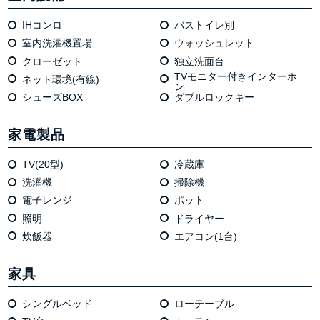
IHコンロ
バストイレ別
室内洗濯機置場
ウォッシュレット
クローゼット
独⽴洗⾯台
TVモニター付きインターホ
ネット環境(有線)
ン
シューズBOX
ダブルロックキー
家電製品
TV(20型)
冷蔵庫
洗濯機
掃除機
電⼦レンジ
ポット
照明
ドライヤー
炊飯器
エアコン(1台)
家具
シングルベッド
ローテーブル