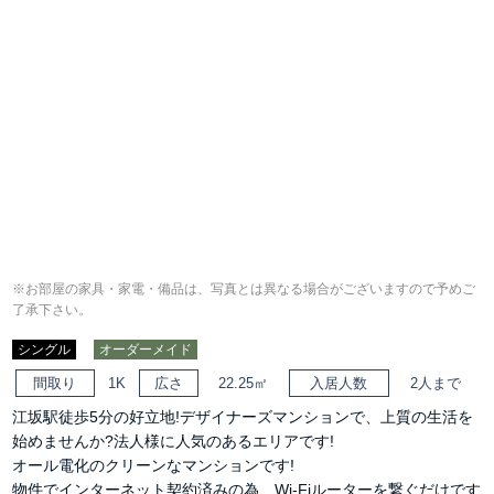
※お部屋の家具・家電・備品は、写真とは異なる場合がございますので予めご
了承下さい。
シングル
オーダーメイド
間取り
1K
広さ
22.25㎡
入居人数
2人まで
江坂駅徒歩5分の好立地!デザイナーズマンションで、上質の生活を
始めませんか?法人様に人気のあるエリアです!
オール電化のクリーンなマンションです!
物件でインターネット契約済みの為、Wi-Fiルーターを繋ぐだけです