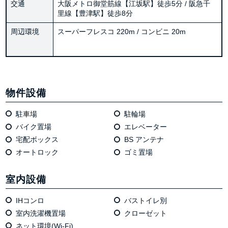
交通
大阪メトロ御堂筋線【江坂駅】徒歩5分 / 阪急千
里線【豊津駅】徒歩8分
周辺環境
スーパーフレスコ 220m / コンビニ 20m
物件設備
駐車場
駐輪場
バイク置場
エレベーター
宅配ボックス
BS アンテナ
オートロック
ゴミ置場
室内設備
IHコンロ
バストイレ別
室内洗濯機置場
クローゼット
ネット環境(Wi-Fi)