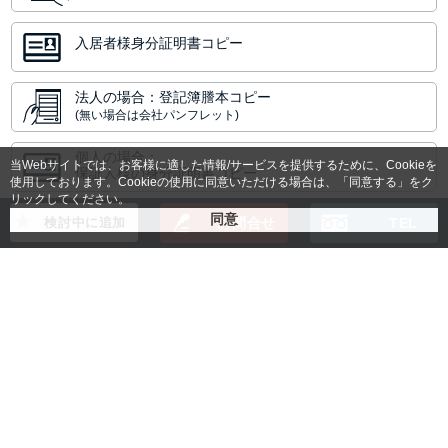
入居者様身分証明書コピー
法人の場合：登記簿謄本コピー
(無い場合は会社パンフレット)
個人の場合：
当Webサイトでは、お客様に適した情報/サービスを提供するために、Cookieを
保証人様の身分証明書コピー
使用しております。Cookieの使用に同意いただける場合は、「同意する」をク
リックしてください。
検討中に追加
お問合せ
TEL
空室状況や料金のご確認など
お気軽にお問合せください
このお部屋について問合せる
同じマンションで別のタイプのお部屋もありま