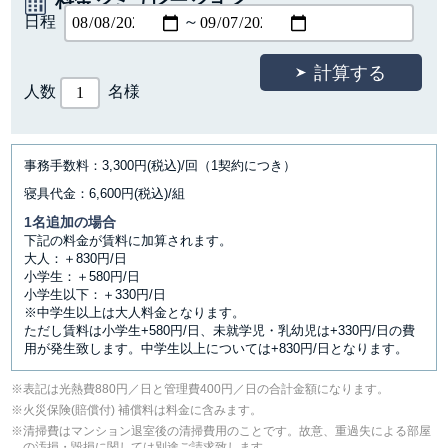
料金シミュレーション
日程
～
人数
名様
事務手数料：3,300円(税込)/回（1契約につき）
寝具代金：6,600円(税込)/組
1名追加の場合
下記の料金が賃料に加算されます。
大人：＋830円/日
小学生：＋580円/日
小学生以下：＋330円/日
※中学生以上は大人料金となります。
ただし賃料は小学生+580円/日、未就学児・乳幼児は+330円/日の費
用が発生致します。中学生以上については+830円/日となります。
表記は光熱費880円／日と管理費400円／日の合計金額になります。
⽕災保険(賠償付) 補償料は料⾦に含みます。
清掃費はマンション退室後の清掃費用のことです。故意、重過失による部屋
の汚損・毀損に関しては別途ご請求致します。