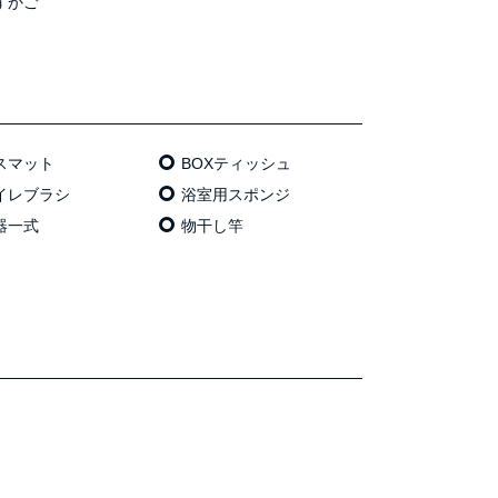
ずかご
スマット
BOXティッシュ
イレブラシ
浴室用スポンジ
器一式
物干し竿