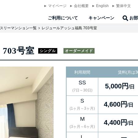
マイページ
会社概要
English
繁体中文
ご利用について
キャンペーン
お部
スリーマンション一覧
レジュールアッシュ福島 703号室
703号室
シングル
オーダーメイド
利用期間
賃料(月は3
SS
5,000円
/日
(7日～30日)
S
4,600円
/日
(1ヶ月～3ヶ月)
M
4,400円
/日
(3ヶ月～6ヶ月)
L