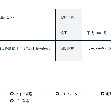
4-1-77
契約形態
竣工
平成19年2月
JR大阪環状線【福島駅】徒歩9分 /
周辺環境
スーパーライフ 1
分
バイク置場
エレベーター
宅
ゴミ置場