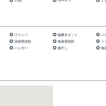
TV台
カーテン
く
スリッパ
歯磨きセット
バ
浴室用洗剤
食器用洗剤
ト
ハンガー
物干し
食
ー