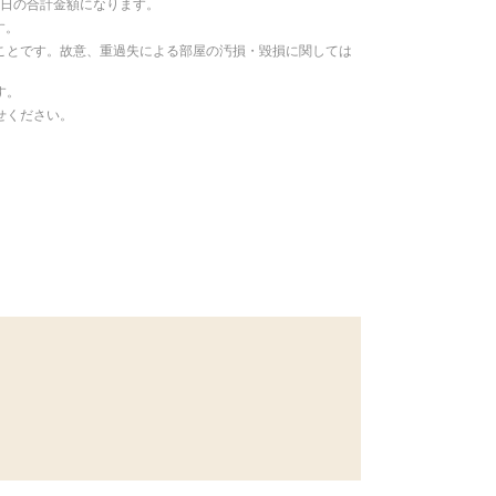
／日の合計金額になります。
す。
ことです。故意、重過失による部屋の汚損・毀損に関しては
す。
せください。