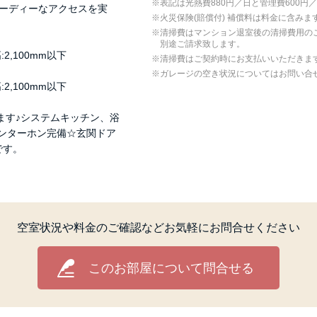
表記は光熱費880円／日と管理費600円
ピーディーなアクセスを実
⽕災保険(賠償付) 補償料は料⾦に含みま
清掃費はマンション退室後の清掃費用の
別途ご請求致します。
高:2,100mm以下
清掃費はご契約時にお支払いいただきま
ガレージの空き状況についてはお問い合
高:2,100mm以下
ります♪システムキッチン、浴
ンターホン完備☆玄関ドア
です。
空室状況や料金のご確認など
お気軽にお問合せください
このお部屋について問合せる