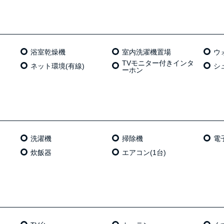
浴室乾燥機
室内洗濯機置場
ウ
TVモニター付きインタ
ネット環境(有線)
シ
ーホン
洗濯機
掃除機
電
炊飯器
エアコン(1台)