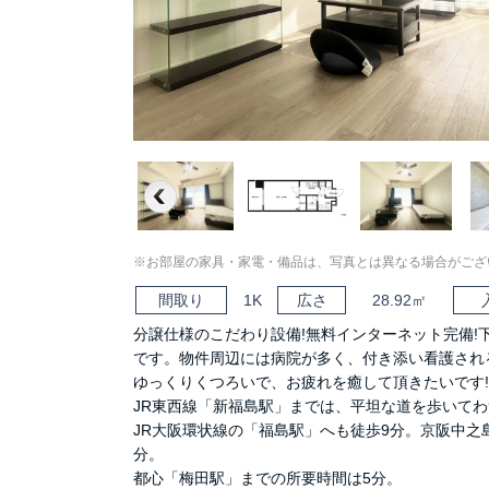
Previous
※お部屋の家具・家電・備品は、写真とは異なる場合がござ
間取り
1K
広さ
28.92㎡
分譲仕様のこだわり設備!無料インターネット完備!
です。物件周辺には病院が多く、付き添い看護され
ゆっくりくつろいで、お疲れを癒して頂きたいです!
JR東西線「新福島駅」までは、平坦な道を歩いてわ
JR大阪環状線の「福島駅」へも徒歩9分。京阪中之
分。
都心「梅田駅」までの所要時間は5分。