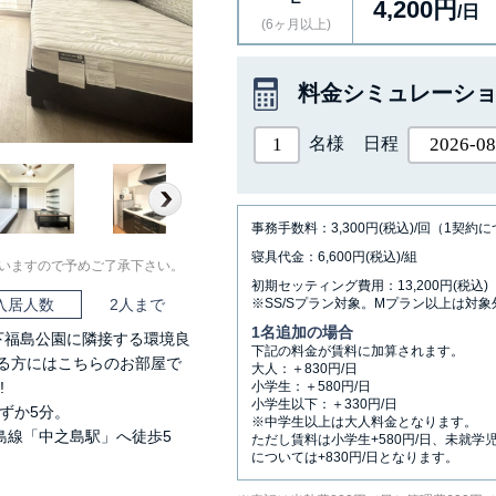
4,200円
/日
(6ヶ月以上)
料金シミュレーシ
名様
日程
Next
事務手数料：3,300円(税込)/回（1契約
寝具代金：6,600円(税込)/組
いますので予めご了承下さい。
初期セッティング費用：13,200円(税込)
入居人数
2人まで
※SS/Sプラン対象。Mプラン以上は対象
1名追加の場合
下福島公園に隣接する環境良
下記の料金が賃料に加算されます。
る方にはこちらのお部屋で
大人：＋830円/日
!
小学生：＋580円/日
小学生以下：＋330円/日
ずか5分。
※中学生以上は大人料金となります。
島線「中之島駅」へ徒歩5
ただし賃料は小学生+580円/日、未就学
については+830円/日となります。