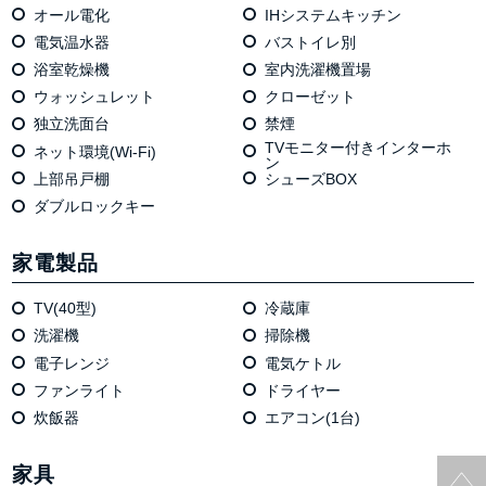
オール電化
IHシステムキッチン
電気温⽔器
バストイレ別
浴室乾燥機
室内洗濯機置場
ウォッシュレット
クローゼット
独⽴洗⾯台
禁煙
TVモニター付きインターホ
ネット環境(Wi-Fi)
ン
上部吊戸棚
シューズBOX
ダブルロックキー
家電製品
TV(40型)
冷蔵庫
洗濯機
掃除機
電⼦レンジ
電気ケトル
ファンライト
ドライヤー
炊飯器
エアコン(1台)
家具