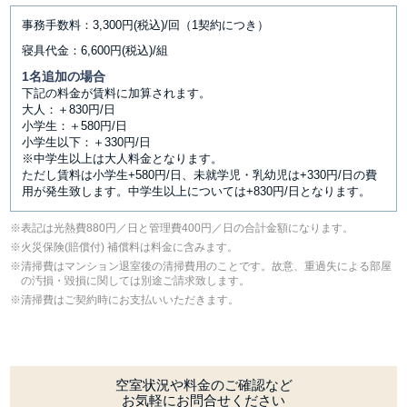
事務手数料：3,300円(税込)/回（1契約につき）
寝具代金：6,600円(税込)/組
1名追加の場合
下記の料金が賃料に加算されます。
大人：＋830円/日
小学生：＋580円/日
小学生以下：＋330円/日
※中学生以上は大人料金となります。
ただし賃料は小学生+580円/日、未就学児・乳幼児は+330円/日の費
用が発生致します。中学生以上については+830円/日となります。
表記は光熱費880円／日と管理費400円／日の合計金額になります。
⽕災保険(賠償付) 補償料は料⾦に含みます。
清掃費はマンション退室後の清掃費用のことです。故意、重過失による部屋
の汚損・毀損に関しては別途ご請求致します。
清掃費はご契約時にお支払いいただきます。
空室状況や料金のご確認など
お気軽にお問合せください