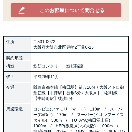
このお部屋について問合せる
住所
〒531-0072
大阪府大阪市北区豊崎2丁目8-15
契約形態
構造
鉄筋コンクリート造15階建
竣工
平成26年11月
交通
阪急京都本線【梅田駅】徒歩10分 / 大阪メトロ御
堂筋線【中津駅】徒歩6分 / 大阪メトロ谷町線
【中崎町駅】徒歩8分
周辺環境
コンビニ(ファミリーマート) 110m / スーパ
ー(CoDeli) 170m / スーパー(イオンフードス
タイル) 300m / TUTAYA(梅田堂山店)
1000m / HEP(阪急メンズ大阪) 1000m /
NU茶屋町 700m / MBS 350m / ヨドバシ