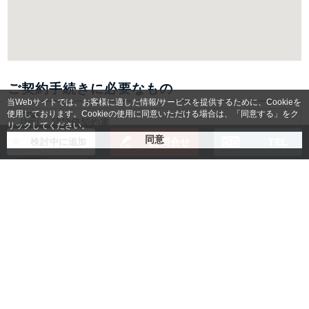
ご契約手続きに必要なもの
当Webサイトでは、お客様に適した情報/サービスを提供するために、Cookieを
使用しております。Cookieの使用に同意いただける場合は、「同意する」をク
賃貸借契約書
リックしてください。
検討中に追加
お問合せ
TEL
入居者様身分証明書コピー
法人の場合：登記簿謄本コピー
(無い場合は会社パンフレット)
個人の場合：
保証人様の身分証明書コピー