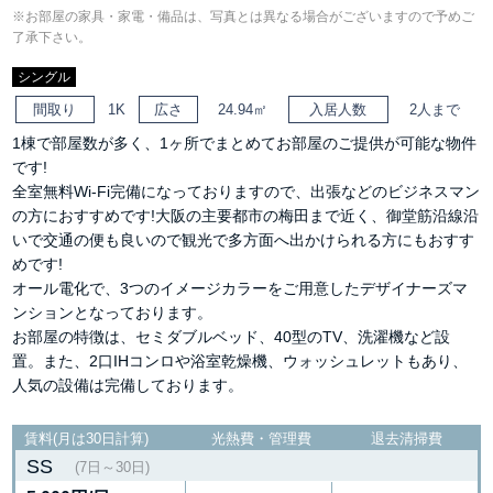
※お部屋の家具・家電・備品は、写真とは異なる場合がございますので予めご
了承下さい。
シングル
間取り
1K
広さ
24.94㎡
入居人数
2人まで
1棟で部屋数が多く、1ヶ所でまとめてお部屋のご提供が可能な物件
です!
全室無料Wi-Fi完備になっておりますので、出張などのビジネスマン
の方におすすめです!大阪の主要都市の梅田まで近く、御堂筋沿線沿
いで交通の便も良いので観光で多方面へ出かけられる方にもおすす
めです!
オール電化で、3つのイメージカラーをご用意したデザイナーズマ
ンションとなっております。
お部屋の特徴は、セミダブルベッド、40型のTV、洗濯機など設
置。また、2口IHコンロや浴室乾燥機、ウォッシュレットもあり、
人気の設備は完備しております。
賃料(月は30日計算)
光熱費・管理費
退去清掃費
SS
(7日～30日)