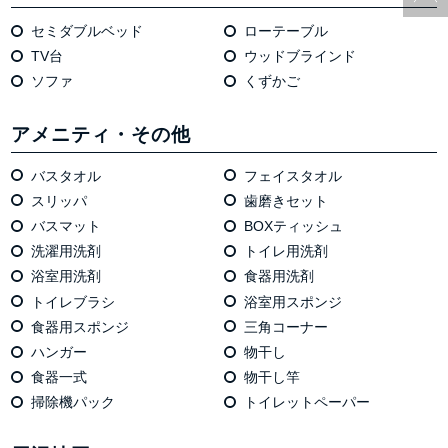
セミダブルベッド
ローテーブル
TV台
ウッドブラインド
ソファ
くずかご
アメニティ・その他
バスタオル
フェイスタオル
スリッパ
歯磨きセット
バスマット
BOXティッシュ
洗濯用洗剤
トイレ用洗剤
浴室用洗剤
食器用洗剤
トイレブラシ
浴室用スポンジ
食器用スポンジ
三角コーナー
ハンガー
物干し
食器一式
物干し竿
掃除機パック
トイレットペーパー