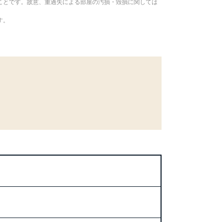
ことです。故意、重過失による部屋の汚損・毀損に関しては
す。