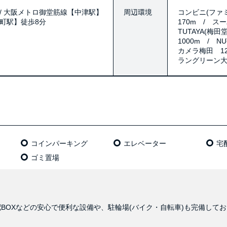
/ 大阪メトロ御堂筋線【中津駅】
周辺環境
コンビニ(ファミ
崎町駅】徒歩8分
170m / ス
TUTAYA(梅
1000m / N
カメラ梅田 12
ラングリーン大
コインパーキング
エレベーター
宅
ゴミ置場
BOXなどの安心で便利な設備や、駐輪場(バイク・自転車)も完備して