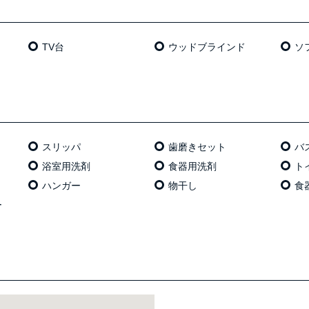
TV台
ウッドブラインド
ソ
スリッパ
歯磨きセット
バ
浴室用洗剤
食器用洗剤
ト
ハンガー
物干し
食
ー