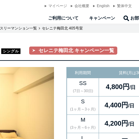
マイページ
会社概要
English
繁体中文
ご利用について
キャンペーン
お部
スリーマンション一覧
セレニテ梅田北 405号室
セレニテ梅田北 キャンペーン一覧
シングル
利用期間
賃料(月は3
SS
4,800円
/日
(7日～30日)
S
4,400円
/日
(1ヶ月～3ヶ月)
M
4,200円
/日
(3ヶ月～6ヶ月)
L