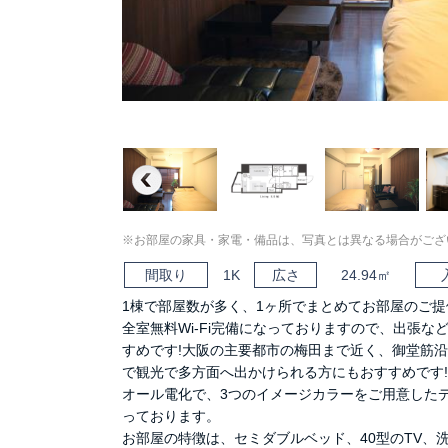
Previous
※お部屋の家具・家電・備品は、写真とは異なる場合がござ
間取り
1K
広さ
24.94㎡
1棟で部屋数が多く、1ヶ所でまとめてお部屋のご提
全室無料Wi-Fi完備になっておりますので、出張な
すめです!大阪の主要都市の梅田まで近く、御堂筋
で観光で多方面へ出かけられる方にもおすすめです!
オール電化で、3つのイメージカラーをご用意した
っております。
お部屋の特徴は、セミダブルベッド、40型のTV、