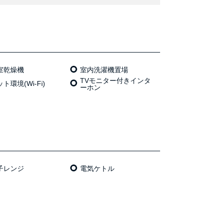
室乾燥機
室内洗濯機置場
TVモニター付きインタ
ト環境(Wi-Fi)
ーホン
⼦レンジ
電気ケトル