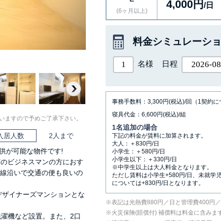
4,000円
/日
(6ヶ月以上)
料金シミュレーシ
名様
日程
Next
事務手数料：3,300円(税込)/回（1契約
寝具代金：6,600円(税込)/組
いますので予めご了承下さい。
1名追加の場合
入居人数
2人まで
下記の料金が賃料に加算されます。
大人：＋830円/日
供が可能な物件です!
小学生：＋580円/日
小学生以下：＋330円/日
どのビジネスマンの方におす
※中学生以上は大人料金となります。
沿線沿いで交通の便も良いの
ただし賃料は小学生+580円/日、未就学
については+830円/日となります。
デザイナーズマンションとな
表記は光熱費880円／日と管理費400円
⽕災保険(賠償付) 補償料は料⾦に含みま
洗濯機など設置。また、2口