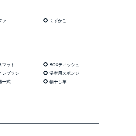
ファ
くずかご
スマット
BOXティッシュ
イレブラシ
浴室用スポンジ
器一式
物干し竿