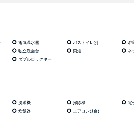
ン
電気温⽔器
バストイレ別
浴
独⽴洗⾯台
禁煙
ネッ
ダブルロックキー
洗濯機
掃除機
電
炊飯器
エアコン(1台)