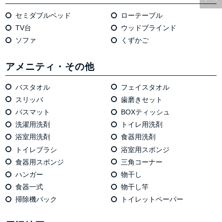
セミダブルベッド
ローテーブル
TV台
ウッドブラインド
ソファ
くずかご
アメニティ・その他
バスタオル
フェイスタオル
スリッパ
歯磨きセット
バスマット
BOXティッシュ
洗濯用洗剤
トイレ用洗剤
浴室用洗剤
食器用洗剤
トイレブラシ
浴室用スポンジ
食器用スポンジ
三角コーナー
ハンガー
物干し
食器一式
物干し竿
掃除機パック
トイレットペーパー