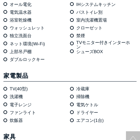
オール電化
IHシステムキッチン
電気温⽔器
バストイレ別
浴室乾燥機
室内洗濯機置場
ウォッシュレット
クローゼット
独⽴洗⾯台
禁煙
TVモニター付きインターホ
ネット環境(Wi-Fi)
ン
上部吊戸棚
シューズBOX
ダブルロックキー
家電製品
TV(40型)
冷蔵庫
洗濯機
掃除機
電⼦レンジ
電気ケトル
ファンライト
ドライヤー
炊飯器
エアコン(1台)
家具