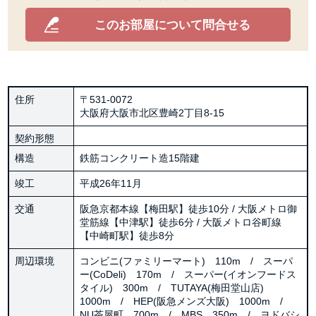
このお部屋について問合せる
住所
〒531-0072
大阪府大阪市北区豊崎2丁目8-15
契約形態
構造
鉄筋コンクリート造15階建
竣工
平成26年11月
交通
阪急京都本線【梅田駅】徒歩10分 / 大阪メトロ御
堂筋線【中津駅】徒歩6分 / 大阪メトロ谷町線
【中崎町駅】徒歩8分
周辺環境
コンビニ(ファミリーマート) 110m / スーパ
ー(CoDeli) 170m / スーパー(イオンフードス
タイル) 300m / TUTAYA(梅田堂山店)
1000m / HEP(阪急メンズ大阪) 1000m /
NU茶屋町 700m / MBS 350m / ヨドバシ