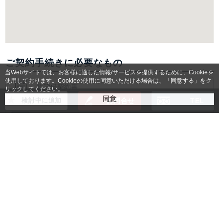
ご契約手続きに必要なもの
当Webサイトでは、お客様に適した情報/サービスを提供するために、Cookieを
使用しております。Cookieの使用に同意いただける場合は、「同意する」をク
賃貸借契約書
リックしてください。
検討中に追加
お問合せ
TEL
入居者様身分証明書コピー
法人の場合：登記簿謄本コピー
(無い場合は会社パンフレット)
個人の場合：
保証人様の身分証明書コピー