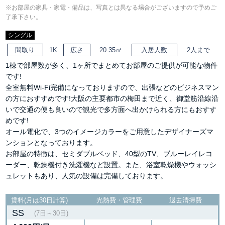
※お部屋の家具・家電・備品は、写真とは異なる場合がございますので予めご
了承下さい。
シングル
間取り
1K
広さ
20.35㎡
入居人数
2人まで
1棟で部屋数が多く、1ヶ所でまとめてお部屋のご提供が可能な物件
です!
全室無料Wi-Fi完備になっておりますので、出張などのビジネスマン
の方におすすめです!大阪の主要都市の梅田まで近く、御堂筋沿線沿
いで交通の便も良いので観光で多方面へ出かけられる方にもおすす
めです!
オール電化で、3つのイメージカラーをご用意したデザイナーズマ
ンションとなっております。
お部屋の特徴は、セミダブルベッド、40型のTV、ブルーレイレコ
ーダー、乾燥機付き洗濯機など設置。また、浴室乾燥機やウォッシ
ュレットもあり、人気の設備は完備しております。
賃料(月は30日計算)
光熱費・管理費
退去清掃費
SS
(7日～30日)