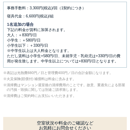
事務手数料：3,300円(税込)/回（1契約につき）
寝具代金：6,600円(税込)/組
1名追加の場合
下記の料金が賃料に加算されます。
大人：＋830円/日
小学生：＋580円/日
小学生以下：＋330円/日
※中学生以上は大人料金となります。
ただし賃料は小学生+580円/日、未就学児・乳幼児は+330円/日の費
用が発生致します。中学生以上については+830円/日となります。
表記は光熱費880円／日と管理費400円／日の合計金額になります。
⽕災保険(賠償付) 補償料は料⾦に含みます。
清掃費はマンション退室後の清掃費用のことです。故意、重過失による部屋
の汚損・毀損に関しては別途ご請求致します。
清掃費はご契約時にお支払いいただきます。
空室状況や料金のご確認など
お気軽にお問合せください