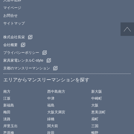
入居申込み
マイページ
お問合せ
サイトマップ
株式会社長栄
会社概要
プライバシーポリシー
家具家電レンタルC-style
京都のマンスリーマンション
エリアからマンスリーマンションを探す
南方
西中島南方
新大阪
江坂
中津
中崎町
新福島
福島
大阪
梅田
大阪天満宮
恵美須町
淡路
緑橋
扇町
岸里玉出
関大前
三国
芦原橋
吹田
鴫野