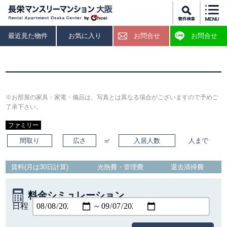
最近見た物件
お気に入り
お問合せ
お問合せ
※お部屋の家具・家電・備品は、写真とは異なる場合がございますので予めご
了承下さい。
ファミリー
間取り
広さ
㎡
入居人数
人まで
賃料(月は30日計算)
光熱費・管理費
退去清掃費
料金シミュレーション
日程
～