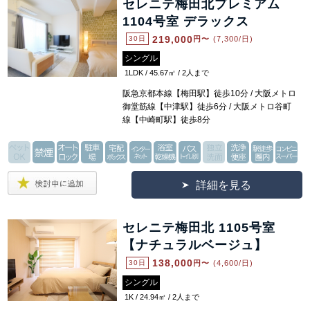
セレニテ梅田北プレミアム
1104号室 デラックス
219,000
30日
円〜
(7,300/日)
シングル
1LDK / 45.67㎡ / 2人まで
阪急京都本線【梅田駅】徒歩10分 / 大阪メトロ
御堂筋線【中津駅】徒歩6分 / 大阪メトロ谷町
線【中崎町駅】徒歩8分
詳細を見る
セレニテ梅田北 1105号室
【ナチュラルベージュ】
138,000
30日
円〜
(4,600/日)
シングル
1K / 24.94㎡ / 2人まで