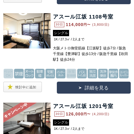
アスール江坂 1108号室
114,000
30日
円〜
(3,800/日)
シングル
1K / 27.3㎡ / 2人まで
大阪メトロ御堂筋線【江坂駅】徒歩7分 / 阪急
千里線【豊津駅】徒歩13分 / 阪急千里線【吹田
駅】徒歩24分
詳細を見る
アスール江坂 1201号室
126,000
30日
円〜
(4,200/日)
シングル
1K / 27.3㎡ / 2人まで