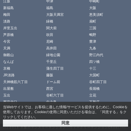
江坂
中津
中崎町
新福島
福島
大阪
梅田
大阪天満宮
恵美須町
淡路
緑橋
扇町
岸里玉出
関大前
三国
芦原橋
吹田
鴫野
今宮
尼崎
豊津
天満
高井田
九条
御殿山
緑地公園
野江内代
なんば
千里丘
四ツ橋
京橋
蒲生四丁目
十三
JR淡路
藤阪
大国町
天神橋筋六丁目
ドーム前
谷町四丁目
出屋敷
西宮
長堀橋
玉出
谷町六丁目
立花
西宮北口
中之島
下新庄
当Webサイトでは、お客様に適した情報/サービスを提供するために、Cookieを
放出
阪神国道
松屋町
使用しております。Cookieの使用に同意いただける場合は、「同意する」をク
リックしてください。
(c) 2013
大阪のマンスリーマンション・ウィークリーマンションChoei
Inc.