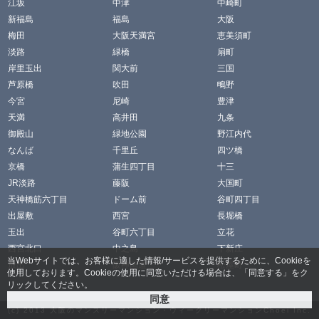
江坂
中津
中崎町
新福島
福島
大阪
梅田
大阪天満宮
恵美須町
淡路
緑橋
扇町
岸里玉出
関大前
三国
芦原橋
吹田
鴫野
今宮
尼崎
豊津
天満
高井田
九条
御殿山
緑地公園
野江内代
なんば
千里丘
四ツ橋
京橋
蒲生四丁目
十三
JR淡路
藤阪
大国町
天神橋筋六丁目
ドーム前
谷町四丁目
出屋敷
西宮
長堀橋
玉出
谷町六丁目
立花
西宮北口
中之島
下新庄
当Webサイトでは、お客様に適した情報/サービスを提供するために、Cookieを
放出
阪神国道
松屋町
使用しております。Cookieの使用に同意いただける場合は、「同意する」をク
リックしてください。
(c) 2013
大阪のマンスリーマンション・ウィークリーマンションChoei
Inc.