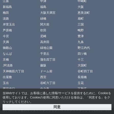
江坂
中津
中崎町
新福島
福島
大阪
梅田
大阪天満宮
恵美須町
淡路
緑橋
扇町
岸里玉出
関大前
三国
芦原橋
吹田
鴫野
今宮
尼崎
豊津
天満
高井田
九条
御殿山
緑地公園
野江内代
なんば
千里丘
四ツ橋
京橋
蒲生四丁目
十三
JR淡路
藤阪
大国町
天神橋筋六丁目
ドーム前
谷町四丁目
出屋敷
西宮
長堀橋
玉出
谷町六丁目
立花
西宮北口
中之島
下新庄
当Webサイトでは、お客様に適した情報/サービスを提供するために、Cookieを
放出
阪神国道
松屋町
使用しております。Cookieの使用に同意いただける場合は、「同意する」をク
リックしてください。
(c) 2013
大阪のマンスリーマンション・ウィークリーマンションChoei
Inc.